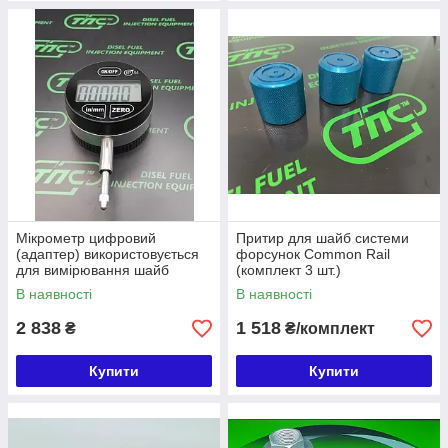
Мікрометр цифровий
Притир для шайб системи
(адаптер) використовується
форсунок Common Rail
для вимірювання шайб
(комплект 3 шт.)
форсунок Common Rail
В наявності
В наявності
2 838
1 518
₴
₴/комплект
Купити
Купити