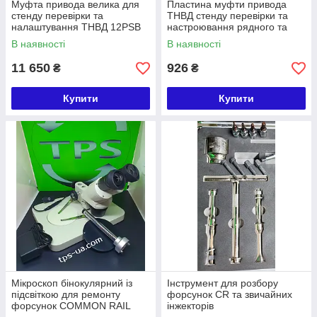
Муфта привода велика для
Пластина муфти привода
стенду перевірки та
ТНВД стенду перевірки та
налаштування ТНВД 12PSB
настроювання рядного та
60 мм (довжина 13 см, d
розподільного типу 12PSB
В наявності
В наявності
муфти — 13,5 см)
11 650
926
₴
₴
Купити
Купити
Мікроскоп бінокулярний із
Інструмент для розбору
підсвіткою для ремонту
форсунок CR та звичайних
форсунок COMMON RAIL
інжекторів