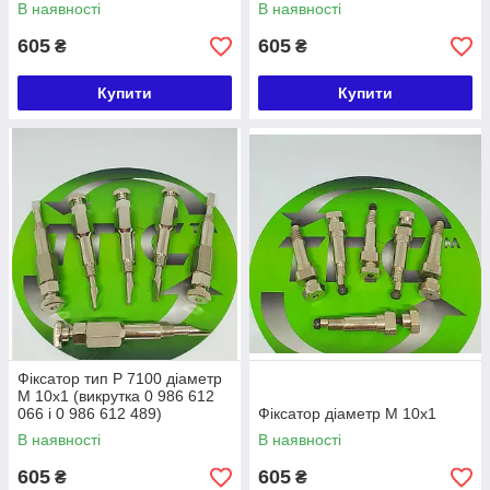
В наявності
В наявності
605
605
₴
₴
Купити
Купити
Фіксатор тип Р 7100 діаметр
М 10х1 (викрутка 0 986 612
066 і 0 986 612 489)
Фіксатор діаметр М 10х1
В наявності
В наявності
605
605
₴
₴