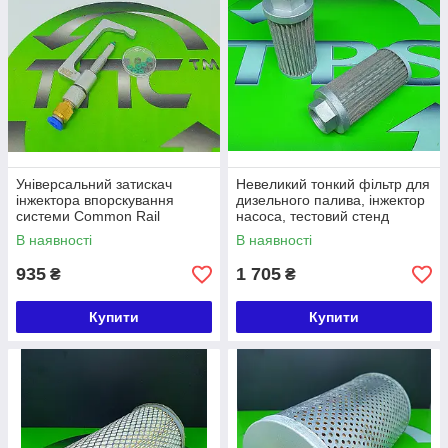
Універсальний затискач
Невеликий тонкий фільтр для
інжектора впорскування
дизельного палива, інжектор
системи Common Rail
насоса, тестовий стенд
В наявності
В наявності
935
1 705
₴
₴
Купити
Купити