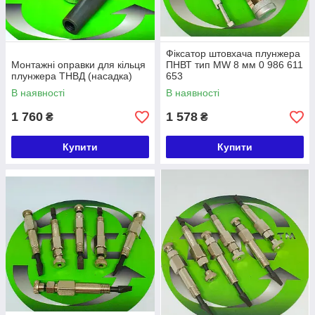
Фіксатор штовхача плунжера
Монтажні оправки для кільця
ПНВТ тип MW 8 мм 0 986 611
плунжера ТНВД (насадка)
653
В наявності
В наявності
1 760
1 578
₴
₴
Купити
Купити