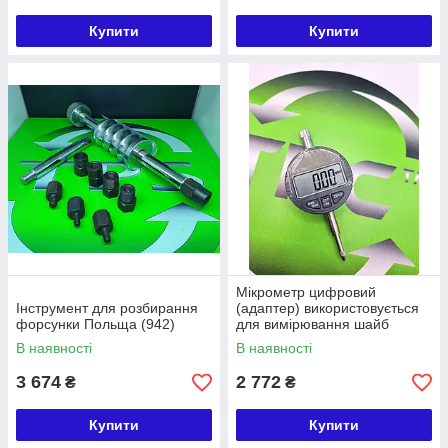
Купити
Купити
Мікрометр цифровий
Інструмент для розбирання
(адаптер) використовується
форсунки Польща (942)
для вимірювання шайб
форсунок Common Rail
В наявності
В наявності
3 674
2 772
₴
₴
Купити
Купити