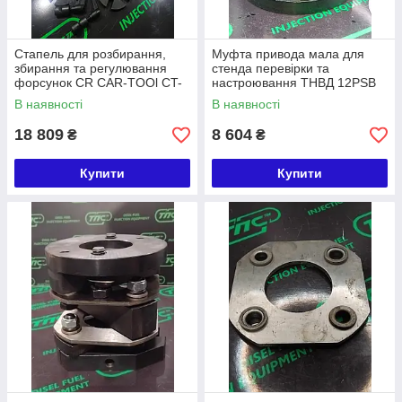
Стапель для розбирання,
Муфта привода мала для
збирання та регулювання
стенда перевірки та
форсунок CR CAR-TOOl CT-
настроювання ТНВД 12PSB
N700
(довжина 12,1 см, d муфти
В наявності
В наявності
11,5 см, вага 5,4 кг)
18 809
8 604
₴
₴
Купити
Купити