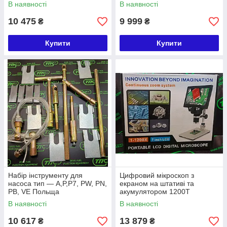
В наявності
В наявності
10 475
9 999
₴
₴
Купити
Купити
Набір інструменту для
Цифровий мікроскоп з
насоса тип — A,P,P7, PW, PN,
екраном на штативі та
PB, VE Польща
акумулятором 1200T
В наявності
В наявності
10 617
13 879
₴
₴