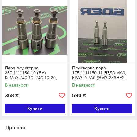
Пара плунжерна
Плунжерна пара
337.1111150-10 (ЯА)
175.1111150-11 ЯЗДА МАЗ,
КаМаЗ-740.10, 740.10-20,
КРАЗ, УРАЛ (ЯМЗ-236НЕ2,
7403.10 EURO-1
ЯМЗ-7511) EURO-2
В наявності
В наявності
368
590
₴
₴
Купити
Купити
Про нас