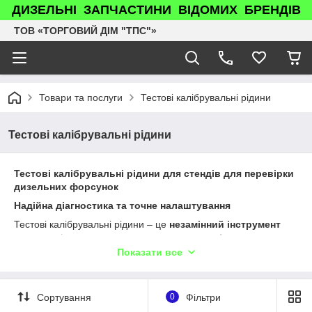
ДИЗЕЛЬНІ ЗАПЧАСТИНИ ВІДОМИХ БРЕНДІВ
ТОВ «ТОРГОВИЙ ДІМ "ТПС"»
Товари та послуги
Тестові калібрувальні рідини
Тестові калібрувальні рідини
Тестові калібрувальні рідини для стендів для перевірки
дизельних форсунок
Надійна діагностика та точне налаштування
Тестові калібрувальні рідини – це
незамінний інструмент
для перевірки та
регулювання дизельних форсунок
на
стендах. Вони дозволяють
імітувати
роботу дизельного
Показати все
палива, створюючи
необхідні умови
для тестування.
Існує два основних типи тестових рідин:
Сортування
0
Фільтри
Стандартні рідини:
відповідають
окремим