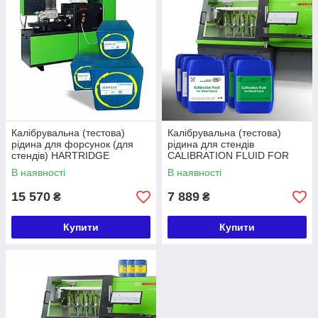
форсунки
будуть працювати
надійно
та
ефективно
.
Калібрувальна (тестова)
Калібрувальна (тестова)
рідина для форсунок (для
рідина для стендів
стендів) HARTRIDGE
CALIBRATION FLUID FOR
(8802011-20) OIL ISO4113
DIESEL STEND TPS
В наявності
В наявності
AW2 20 Л
(ISO4113) 18 Л
15 570
7 889
₴
₴
Купити
Купити