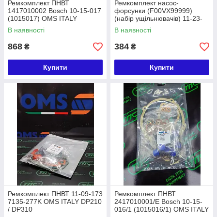
Ремкомплект ПНВТ
Ремкомплект насос-
1417010002 Bosch 10-15-017
форсунки (F00VX99999)
(1015017) OMS ITALY
(набір ущільнювачів) 11-23-
206 (1123206) OMS
В наявності
В наявності
868
384
₴
₴
Купити
Купити
Ремкомплект ПНВТ 11-09-173
Ремкомплект ПНВТ
7135-277K OMS ITALY DP210
2417010001/E Bosch 10-15-
/ DP310
016/1 (1015016/1) OMS ITALY