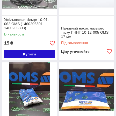
Ущільнююче кільце 10-01-
062 OMS (1460206301
1460206303)
Паливний насос низького
тиску ПННТ 10-12-005 OMS
В наявності
17 мм
(1467030301, 1467030302,
15
Під замовлення
₴
1467030306, 1467030309)
IVECO / RENAULT / VOLVO
Ціну уточнюйте
Купити