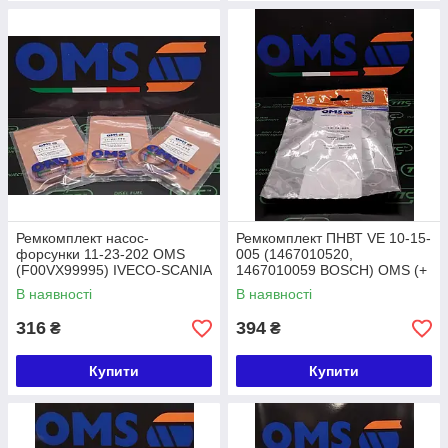
Ремкомплект насос-
Ремкомплект ПНВТ VE 10-15-
форсунки 11-23-202 OMS
005 (1467010520,
(F00VX99995) IVECO-SCANIA
1467010059 BOSCH) OMS (+
сальник D=20mm)
В наявності
В наявності
316
394
₴
₴
Купити
Купити