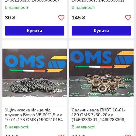
1460210325, 146600-0600)
1460283307, 2460283001)
7,50x2,00
7,3X31X20
В наявності
В наявності
30
145
₴
₴
Купити
Купити
Ущільнююче кільце під
Сальник вала ПНВТ 10-01-
плунжер Bosch VE 60*2,5 мм
180 OMS 7х30х20мм
10-01-178 OMS (1900210154
(1460283301, 1460283306,
- 7074475 - 9924973)
1460283309, 1460283310,
В наявності
В наявності
79023584 - 9956499)