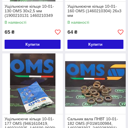
Ущільнююче кільце 10-01-
Ущільнююче кільце 10-01-
130 OMS 30х2,5 мм
160 OMS (1460210304) 26х3
(1900210131 1460210349
мм
9461610418 SPACO03428)
В наявності
В наявності
65
64
₴
₴
Купити
Купити
Ущільнююче кільце 10-01-
Сальник вала ПНВТ 10-01-
177 OMS (9461610419,
182 OMS (F01M100984,