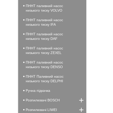
ПННТ паливний насос
низького тиску VOLVO
ПННТ паливний насос
низького тиску IFA
ПННТ паливний насос
низького тиску DAF
ПННТ паливний насос
низького тиску ZEXEL
ПННТ паливний насос
низького тиску DENSO
ПННТ Паливний насос
низького тиску DELPHI
Ручна підкачка
Розпилювачі BOSCH
Розпилювачі LIWEI