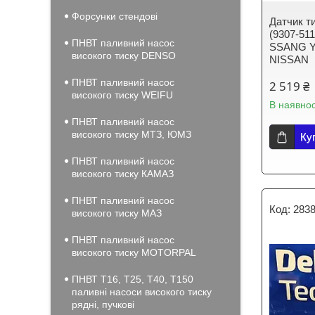
Форсунки стендові
Датчик т
(9307-51
ПНВТ паливний насос
SSANG Y
високого тиску DENSO
NISSAN
ПНВТ паливний насос
2 519 ₴
високого тиску WEIFU
В наявнос
ПНВТ паливний насос
високого тиску МТЗ, ЮМЗ
Ку
ПНВТ паливний насос
високого тиску КАМАЗ
ПНВТ паливний насос
2838
високого тиску МАЗ
ПНВТ паливний насос
високого тиску MOTORPAL
ПНВТ Т16, Т25, Т40, Т150
паливні насоси високого тиску
рядні, пучкові