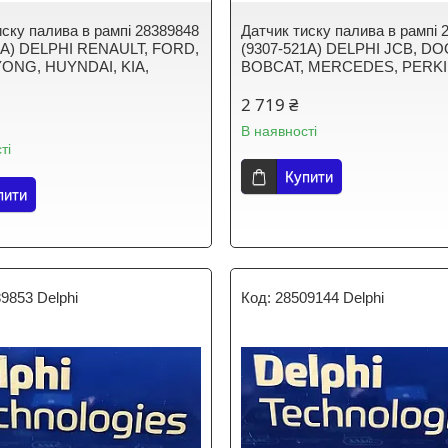
иску палива в рампі 28389848
Датчик тиску палива в рампі 
1A) DELPHI RENAULT, FORD,
(9307-521A) DELPHI JCB, D
ONG, HUYNDAI, KIA,
BOBCAT, MERCEDES, PERK
2 719 ₴
В наявності
ті
Купити
пити
9853 Delphi
28509144 Delphi