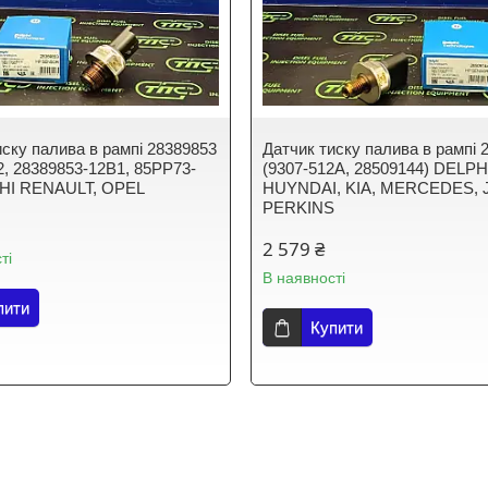
иску палива в рампі 28389853
Датчик тиску палива в рампі 
2, 28389853-12B1, 85PP73-
(9307-512A, 28509144) DELPH
PHI RENAULT, OPEL
HUYNDAI, KIA, MERCEDES, 
PERKINS
2 579 ₴
ті
В наявності
пити
Купити