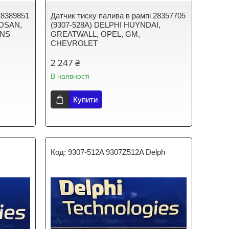
28389851
Датчик тиску палива в рампі 28357705
OOSAN,
(9307-528A) DELPHI HUYNDAI,
INS
GREATWALL, OPEL, GM,
CHEVROLET
2 247 ₴
В наявності
Купити
9307-512A 9307Z512A Delph