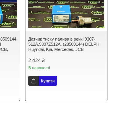
28509144
Датчик тиску палива в рейкі 9307-
I
512A,9307Z512A, (28509144) DELPHI
JCB,
Huyndai, Kia, Mercedes, JCB
2 424 ₴
В наявності
Купити