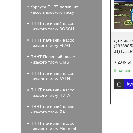
Корпуса ПНВТ паливних
насосів високого тиску
ПННТ паливний насос
низького тиску BOSCH
ПННТ паливний насос
Датчик т
низького тиску FLAG
(2838985
01) DEL
ПННТ Паливний насос
2 498 ₴
низького тиску OMS
В наявнос
ПННТ паливний насос
низького тиску АЗТН
Ку
ПННТ паливний насос
низького тиску НЗТА
ПННТ паливний насос
низького тиску ЯА
ПННТ паливний насос
низького тиску Motorpal