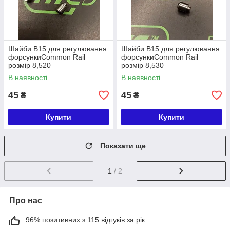
Шайби B15 для регулювання
Шайби B15 для регулювання
форсункиCommon Rail
форсункиCommon Rail
розмір 8,520
розмір 8,530
В наявності
В наявності
45
45
₴
₴
Купити
Купити
Показати ще
1
/ 2
Про нас
96% позитивних з 115 відгуків за рік