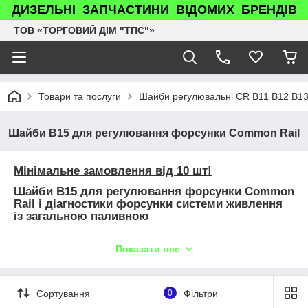
ДИЗЕЛЬНІ ЗАПЧАСТИНИ ВІДОМИХ БРЕНДІВ
ТОВ «ТОРГОВИЙ ДІМ "ТПС"»
Товари та послуги
Шайби регулювальні CR B11 B12 B13
Шайби B15 для регулювання форсунки Common Rail
Мінімальне замовлення від 10 шт!
Шайби B15 для регулювання форсунки Common
Rail і діагностики форсунки системи живлення
із загальною паливною
B15 (Ø8,3/Ø8,7) 0,900-1,500 (0,010 мм/клас)
Показати все
B15 Розмір (мм):
8,300, 8,310, 8,320, 8,330, 8,340,
8,350, 8,360, 8,370, 8,380, 8,390
8,400, 8,410, 8,420, 8,430, 8,440, 8,450, 8,460,
Сортування
0
Фільтри
8,470, 8,480, 8,490