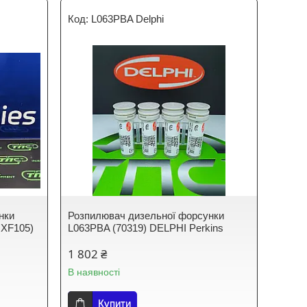
L063PBA Delphi
нки
Розпилювач дизельної форсунки
 XF105)
L063PBA (70319) DELPHI Perkins
1 802 ₴
В наявності
Купити