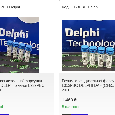
5PBD Delphi
L053PBC Delphi
ач дизельної форсунки
Розпилювач дизельної форсу
 DELPHI аналог L232PBC
L053PBC DELPHI DAF (CF85,
I
2006
1 469 ₴
ті
В наявності