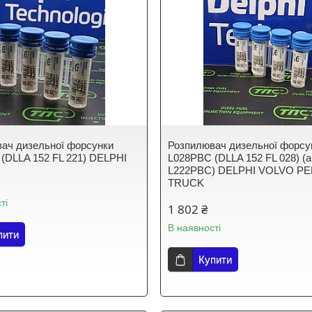
ач дизельної форсунки
Розпилювач дизельної форсу
(DLLA 152 FL 221) DELPHI
L028PBC (DLLA 152 FL 028) (
L222PBC) DELPHI VOLVO PE
TRUCK
ті
1 802 ₴
В наявності
пити
Купити