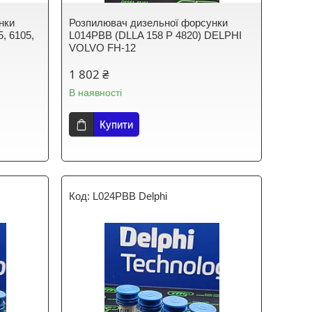
нки
Розпилювач дизельної форсунки
, 6105,
L014PBB (DLLA 158 P 4820) DELPHI
VOLVO FH-12
1 802 ₴
В наявності
Купити
L024PBB Delphi