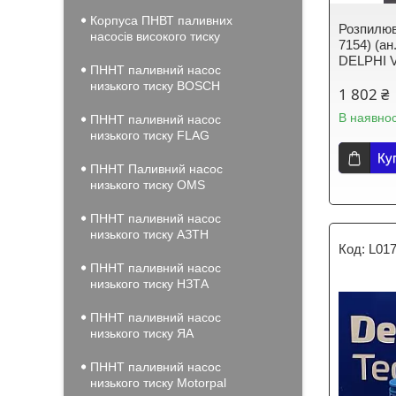
Корпуса ПНВТ паливних
Розпилюв
насосів високого тиску
7154) (ан
DELPHI V
ПННТ паливний насос
низького тиску BOSCH
1 802 ₴
В наявнос
ПННТ паливний насос
низького тиску FLAG
Ку
ПННТ Паливний насос
низького тиску OMS
ПННТ паливний насос
низького тиску АЗТН
L017
ПННТ паливний насос
низького тиску НЗТА
ПННТ паливний насос
низького тиску ЯА
ПННТ паливний насос
низького тиску Motorpal