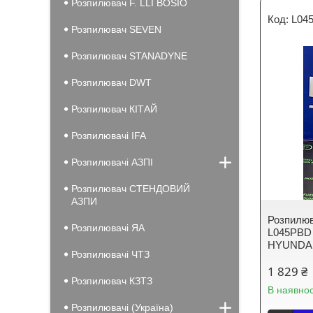
Розпилювач F. LLI BOSIO
L04
Розпилювач SEVEN
Розпилювач STANADYNE
Розпилювач DWT
Розпилювач КІТАЙ
Розпилювачі IFA
Розпилювачі АЗПІ
Розпилювач СТЕНДОВИЙ
АЗПИ
Розпилюв
Розпилювачі ЯА
L045PBD
HYUNDA
Розпилювачі ЧТЗ
1 829 ₴
Розпилювач КЗТЗ
В наявнос
Розпилювачі (Україна)