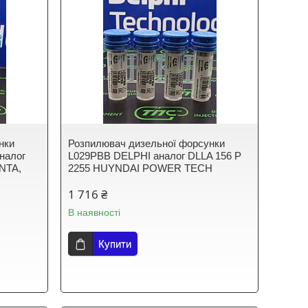
нки
Розпилювач дизельної форсунки
аналог
L029PBB DELPHI аналог DLLA 156 P
NTA,
2255 HUYNDAI POWER TECH
1 716 ₴
В наявності
Купити