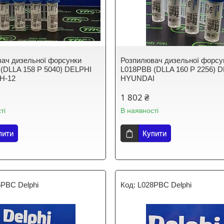
ач дизельної форсунки
Розпилювач дизельної форсу
(DLLA 158 P 5040) DELPHI
L018PBB (DLLA 160 P 2256) 
H-12
HYUNDAI
1 802 ₴
ті
В наявності
пити
Купити
5PBС Delphi
L028PBC Delphi