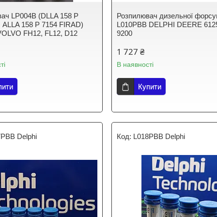
ач LP004B (DLLA 158 P
Розпилювач дизельної форсу
. ALLA 158 P 7154 FIRAD)
L010PBB DELPHI DEERE 6125
OLVO FH12, FL12, D12
9200
1 727 ₴
ті
В наявності
пити
Купити
PBB Delphi
L018PBB Delphi