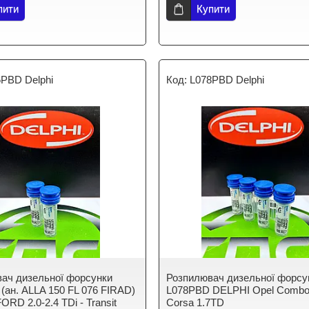
пити
Купити
6PBD Delphi
L078PBD Delphi
ач дизельної форсунки
Розпилювач дизельної форсу
(ан. ALLA 150 FL 076 FIRAD)
L078PBD DELPHI Opel Combo,
RD 2.0-2.4 TDi - Transit
Corsa 1.7TD