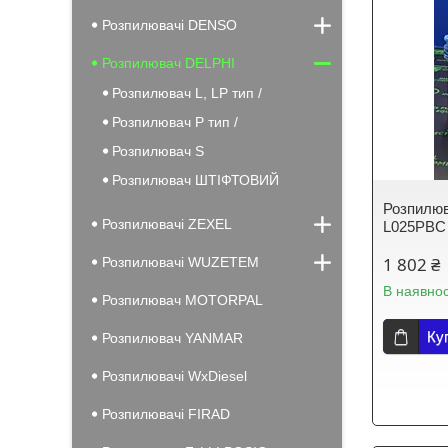
Розпилювачі DENSO
Розпилювач DELPHI
Розпилювач L, LP тип /
Розпилювач P тип /
Розпилювач S
Розпилювач ШТІФТОВИЙ
Розпилюв
Розпилювачі ZEXEL
L025PBC 
1 802 ₴
Розпилювачі WUZETEM
В наявнос
Розпилювач MOTORPAL
Ку
Розпилювач YANMAR
Розпилювачі WxDiesel
Розпилювачі FIRAD