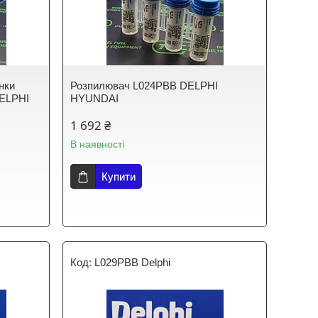
нки
Розпилювач L024PBB DELPHI
DELPHI
HYUNDAI
1 692 ₴
В наявності
Купити
L029PBB Delphi