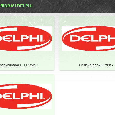
ЛЮВАЧ DELPHI
озпилювач L, LP тип /
Розпилювач P тип /