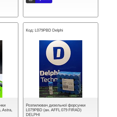
L079PBD Delphi
нки
Розпилювач дизельної форсунки
 Astra,
L079PBD (ан. AFFL 079 FIRAD)
DELPHI