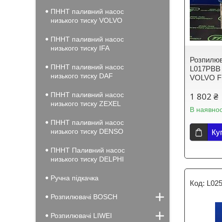
ПННТ паливний насос
низького тиску VOLVO
ПННТ паливний насос
низького тиску IFA
Розпилюв
ПННТ паливний насос
L017PBB 
низького тиску DAF
VOLVO F
ПННТ паливний насос
1 802 ₴
низького тиску ZEXEL
В наявнос
ПННТ паливний насос
низького тиску DENSO
Ку
ПННТ Паливний насос
низького тиску DELPHI
Ручна підкачка
L02
Розпилювачі BOSCH
Розпилювачі LIWEI