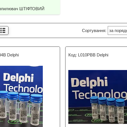
зпилювач ШТІФТОВИЙ
4B Delphi
L010PBB Delphi