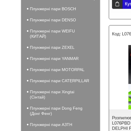
Ку
Плунжерні пари BOSCH
Плунжерні пари DENSO
Плунжерні пари WEIFU
L07
(КИТАЙ)
Плунжерні пари ZEXEL
Плунжерні пари YANMAR
Плунжерні пари MOTORPAL
Плунжерні пари CATERPILLAR
Плунжерні пари Xingtai
(Сінтай)
Плунжерні пари Dong Feng
(Донг Фенг)
Розпилюв
L076PBD 
Плунжерні пари АЗТН
DELPHI FO