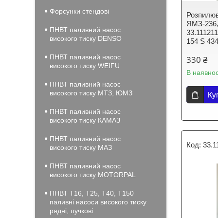
Форсунки стендові
Розпилюв
ЯМЗ-236,
ПНВТ паливний насос
33.11121
високого тиску DENSO
154 S 43
ПНВТ паливний насос
330 ₴
високого тиску WEIFU
В наявнос
ПНВТ паливний насос
високого тиску МТЗ, ЮМЗ
Ку
ПНВТ паливний насос
високого тиску КАМАЗ
ПНВТ паливний насос
33.1
високого тиску МАЗ
ПНВТ паливний насос
високого тиску MOTORPAL
ПНВТ Т16, Т25, Т40, Т150
паливні насоси високого тиску
рядні, пучкові