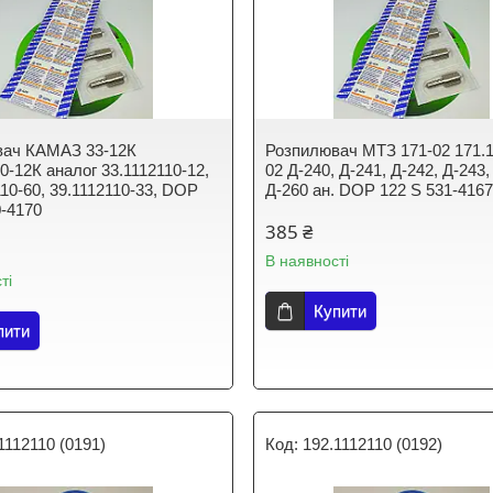
вач КАМАЗ 33-12К
Розпилювач МТЗ 171-02 171.1
0-12К аналог 33.1112110-12,
02 Д-240, Д-241, Д-242, Д-243,
110-60, 39.1112110-33, DOP
Д-260 ан. DOP 122 S 531-416
0-4170
385 ₴
В наявності
ті
Купити
пити
1112110 (0191)
192.1112110 (0192)