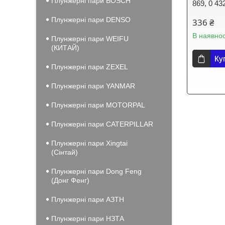
Плунжерні пари BOSCH
869, 0 43
Плунжерні пари DENSO
336 ₴
В наявнос
Плунжерні пари WEIFU
(КИТАЙ)
Ку
Плунжерні пари ZEXEL
Плунжерні пари YANMAR
Плунжерні пари MOTORPAL
Плунжерні пари CATERPILLAR
Плунжерні пари Xingtai
(Сінтай)
Плунжерні пари Dong Feng
(Донг Фенг)
Плунжерні пари АЗТН
Плунжерні пари НЗТА