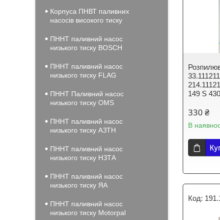
Корпуса ПНВТ паливних
насосів високого тиску
ПННТ паливний насос
низького тиску BOSCH
ПННТ паливний насос
Розпилю
низького тиску FLAG
33.111211
214.1112
149 S 43
ПННТ Паливний насос
низького тиску OMS
330 ₴
ПННТ паливний насос
В наявнос
низького тиску АЗТН
Ку
ПННТ паливний насос
низького тиску НЗТА
ПННТ паливний насос
низького тиску ЯА
191.
ПННТ паливний насос
низького тиску Motorpal