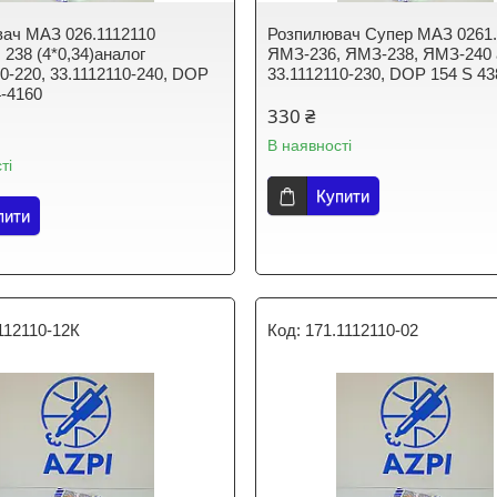
ач МАЗ 026.1112110
Розпилювач Супер МАЗ 0261.
 238 (4*0,34)аналог
ЯМЗ-236, ЯМЗ-238, ЯМЗ-240 
10-220, 33.1112110-240, DOP
33.1112110-230, DOP 154 S 43
4-4160
330 ₴
В наявності
ті
Купити
пити
112110-12К
171.1112110-02