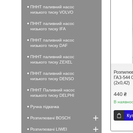
ПННТ паливний насос
низького тиску VOLVO
ПННТ паливний насос
низького тиску IFA
ПННТ паливний насос
низького тиску DAF
ПННТ паливний насос
низького тиску ZEXEL
Розпилюв
ПННТ паливний насос
ГАЗ-544 0
низького тиску DENSO
(2х0,42)
ПННТ Паливний насос
440 ₴
низького тиску DELPHI
В наявнос
Ручна підкачка
Ку
Розпилювачі BOSCH
Розпилювачі LIWEI