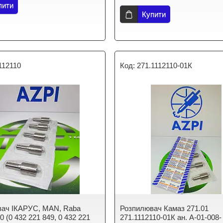
пити
Купити
112110
271.1112110-01К
вач ІКАРУС, MAN, Raba
Розпилювач Камаз 271.01
0 (0 432 221 849, 0 432 221
271.1112110-01К ан. А-01-008-