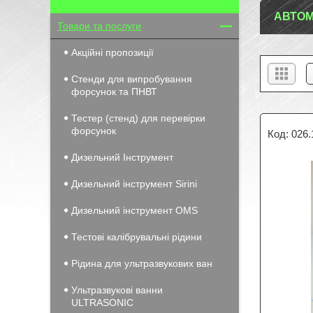
АВТОМ
Товари та послуги
Акційні пропозиції
Стенди для випробування
форсунок та ПНВТ
Тестер (стенд) для перевірки
форсунок
026.
Дизельний Інструмент
Дизельний інструмент Sirini
Дизельний інструмент OMS
Тестові калібрувальні рідини
Рідина для ультразвукових ван
Ультразвукові ванни
ULTRASONIC