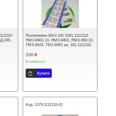
112110-
Розпилювач МАЗ 181 0181.1112110
 Д-245,
ЯМЗ-8401.10, ЯМЗ-8401, ЯМЗ-850.10,
7
ТМЗ-8424, ТМЗ-8451 ан. 181.1112110
330 ₴
В наявності
Купити
1379.1112110-01