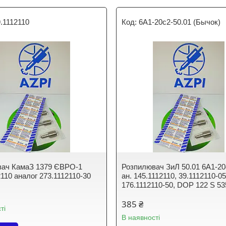
.1112110
6А1-20с2-50.01 (Бычок)
вач КамаЗ 1379 ЄВРО-1
Розпилювач ЗиЛ 50.01 6А1-20
2110 аналог 273.1112110-30
ан. 145.1112110, 39.1112110-05
176.1112110-50, DOP 122 S 53
385 ₴
ті
В наявності