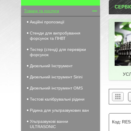
СЕРВІ
Товари та послуги
Акційні пропозиції
Стенди для випробування
форсунок та ПНВТ
Тестер (стенд) для перевірки
форсунок
Дизельний Інструмент
УСЛ
Дизельний інструмент Sirini
Дизельний інструмент OMS
Тестові калібрувальні рідини
Рідина для ультразвукових ван
Ультразвукові ванни
RE5
ULTRASONIC