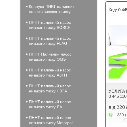
Корпуса ПНВТ паливних
0 44
насосів високого тиску
ПННТ паливний насос
низького тиску BOSCH
ПННТ паливний насос
низького тиску FLAG
ПННТ Паливний насос
низького тиску OMS
ПННТ паливний насос
низького тиску АЗТН
ПННТ паливний насос
низького тиску НЗТА
УСЛУГА 
0 445 110
ПННТ паливний насос
від 220 
низького тиску ЯА
+380 (
ПННТ паливний насос
О
низького тиску Motorpal