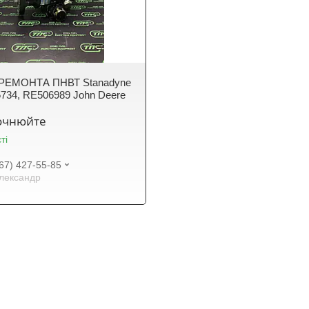
РЕМОНТА ПНВТ Stanadyne
734, RE506989 John Deere
точнюйте
ті
67) 427-55-85
лександр