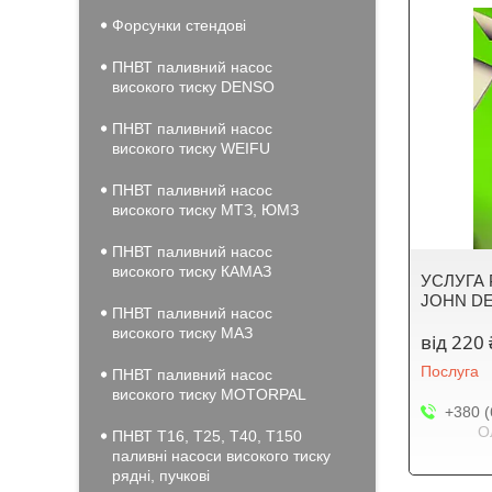
Форсунки стендові
ПНВТ паливний насос
високого тиску DENSO
ПНВТ паливний насос
високого тиску WEIFU
ПНВТ паливний насос
високого тиску МТЗ, ЮМЗ
ПНВТ паливний насос
високого тиску КАМАЗ
УСЛУГА 
JOHN DE
ПНВТ паливний насос
високого тиску МАЗ
від 220 
Послуга
ПНВТ паливний насос
високого тиску MOTORPAL
+380 (
О
ПНВТ Т16, Т25, Т40, Т150
паливні насоси високого тиску
рядні, пучкові