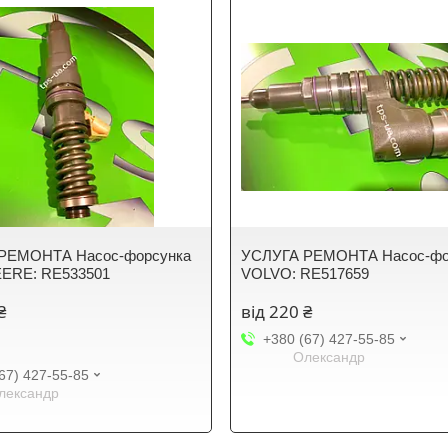
РЕМОНТА Насос-форсунка
УСЛУГА РЕМОНТА Насос-фо
ERE: RE533501
VOLVO: RE517659
₴
від 220 ₴
+380 (67) 427-55-85
Олександр
67) 427-55-85
лександр