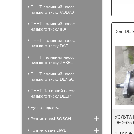
ПННТ паливний насос
низького тиску VOLVO
ПННТ паливний насос
низького тиску IFA
DE 
ПННТ паливний насос
низького тиску DAF
ПННТ паливний насос
низького тиску ZEXEL
ПННТ паливний насос
низького тиску DENSO
ПННТ Паливний насос
низького тиску DELPHI
Ручна підкачка
УСЛУГА 
Розпилювачі BOSCH
DE 2635-
Розпилювачі LIWEI
1 100 ₴