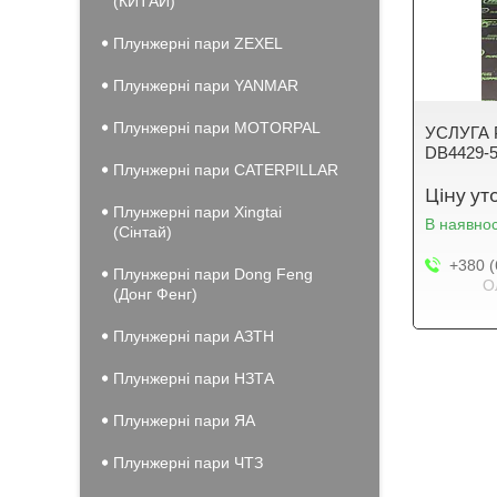
(КИТАЙ)
Плунжерні пари ZEXEL
Плунжерні пари YANMAR
Плунжерні пари MOTORPAL
УСЛУГА 
DB4429-5
Плунжерні пари CATERPILLAR
Ціну у
Плунжерні пари Xingtai
В наявнос
(Сінтай)
+380 (
Плунжерні пари Dong Feng
О
(Донг Фенг)
Плунжерні пари АЗТН
Плунжерні пари НЗТА
Плунжерні пари ЯА
Плунжерні пари ЧТЗ