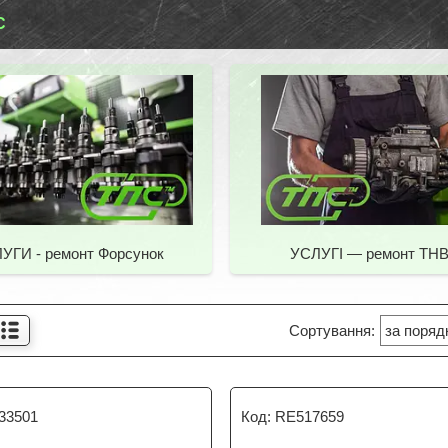
С
УГИ - ремонт Форсунок
УСЛУГІ — ремонт ТН
33501
RE517659