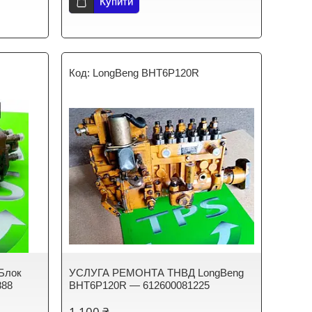
Купити
LongBeng BHT6P120R
Блок
УСЛУГА РЕМОНТА ТНВД LongBeng
888
BHT6P120R — 612600081225
1 100 ₴