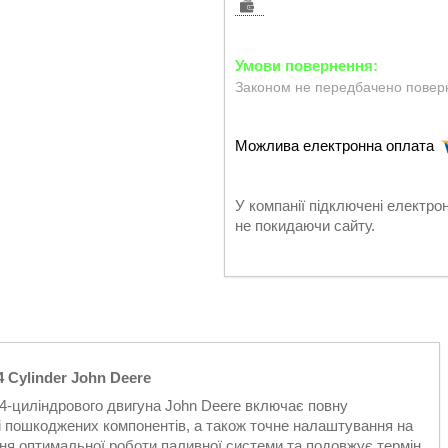
Законом не передбачено поверн
У компанії підключені електро
не покидаючи сайту.
Cylinder John Deere
-циліндрового двигуна John Deere включає повну
 і пошкоджених компонентів, а також точне налаштування на
ня оптимальної роботи паливної системи та подовжує термін