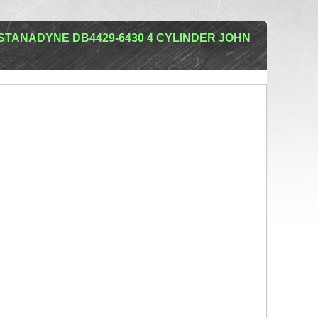
STANADYNE DB4429-6430 4 CYLINDER JOHN