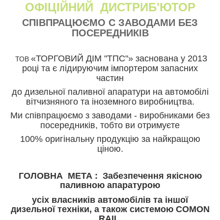
ОФІЦІЙНИЙ ДИСТРИБ'ЮТОР
СПІВПРАЦЮЄМО С ЗАВОДАМИ БЕЗ
ПОСЕРЕДНИКІВ
«ТОРГОВИЙ ДІМ "ТПС"» заснована у 2013
ТОВ
році та є лідируючим імпортером запасних
частин
до дизельної паливної апаратури на автомобілі
вітчизняного та іноземного виробництва.
Ми співпрацюємо з заводами - виробниками без
посередників, тобто ви отримуєте
100% оригінальну продукцію за найкращою
ціною.
ГОЛОВНА МЕТА :
Забезпечення якісною
паливною апаратурою
усіх
власників
автомобілів
та іншої
дизельної техніки,
а також системою COMON
RAIL.