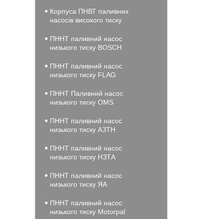
Корпуса ПНВТ паливних
насосів високого тиску
ПННТ паливний насос
низького тиску BOSCH
ПННТ паливний насос
низького тиску FLAG
ПННТ Паливний насос
низького тиску OMS
ПННТ паливний насос
низького тиску АЗТН
ПННТ паливний насос
низького тиску НЗТА
ПННТ паливний насос
низького тиску ЯА
ПННТ паливний насос
низького тиску Motorpal