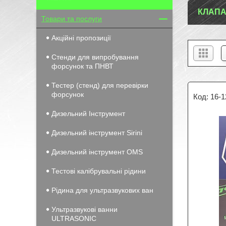
КЛАПА
Товари та послуги
Акційні пропозиції
Стенди для випробування
форсунок та ПНВТ
Тестер (стенд) для перевірки
форсунок
16-1
Дизельний Інструмент
Дизельний інструмент Sirini
Дизельний інструмент OMS
Тестові калібрувальні рідини
Рідина для ультразвукових ван
Ультразвукові ванни
ULTRASONIC