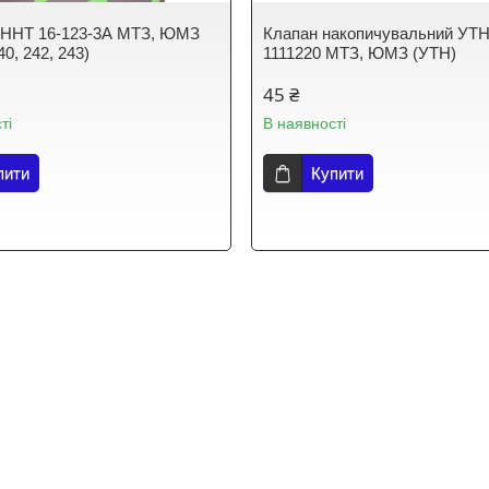
ННТ 16-123-3А МТЗ, ЮМЗ​
Клапан накопичувальний УТН
0, 242, 243)
1111220 МТЗ, ЮМЗ (УТН)
45 ₴
ті
В наявності
пити
Купити