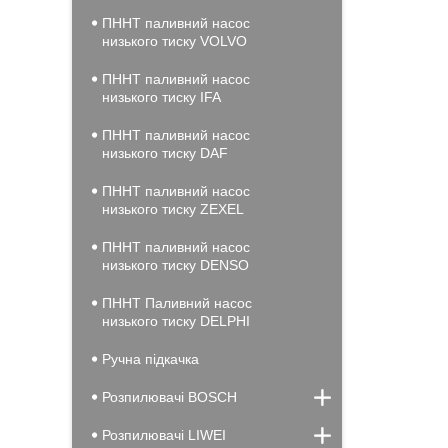
ПННТ паливний насос
низького тиску VOLVO
ПННТ паливний насос
низького тиску IFA
ПННТ паливний насос
низького тиску DAF
ПННТ паливний насос
низького тиску ZEXEL
ПННТ паливний насос
низького тиску DENSO
ПННТ Паливний насос
низького тиску DELPHI
Ручна підкачка
Розпилювачі BOSCH
Розпилювачі LIWEI