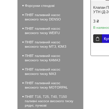
Форсунки стендові
Клапан П
УТН (Д-24
ПНВТ паливний насос
високого тиску DENSO
3 ₴
В наявнос
ПНВТ паливний насос
високого тиску WEIFU
Ку
ПНВТ паливний насос
високого тиску МТЗ, ЮМЗ
ПНВТ паливний насос
високого тиску КАМАЗ
ПНВТ паливний насос
високого тиску МАЗ
ПНВТ паливний насос
високого тиску MOTORPAL
ПНВТ Т16, Т25, Т40, Т150
паливні насоси високого тиску
рядні, пучкові