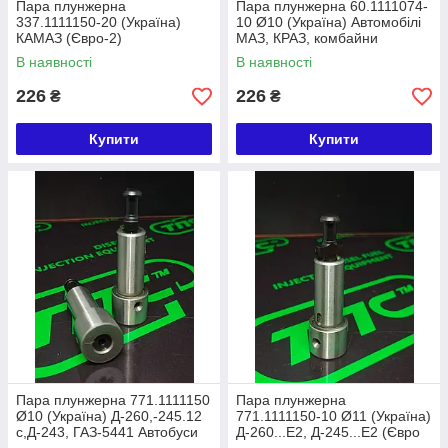
Пара плунжерна
Пара плунжерна 60.1111074-
337.1111150-20 (Україна)
10 Ø10 (Україна) Автомобілі
КАМАЗ (Євро-2)
МАЗ, КРАЗ, комбайни
К700/701
В наявності
В наявності
226
226
₴
₴
Купити
Купити
Пара плунжерна 771.1111150
Пара плунжерна
Ø10 (Україна) Д-260,-245.12
771.1111150-10 Ø11 (Україна)
c,Д-243, ГАЗ-5441 Автобуси
Д-260...Е2, Д-245...Е2 (Євро