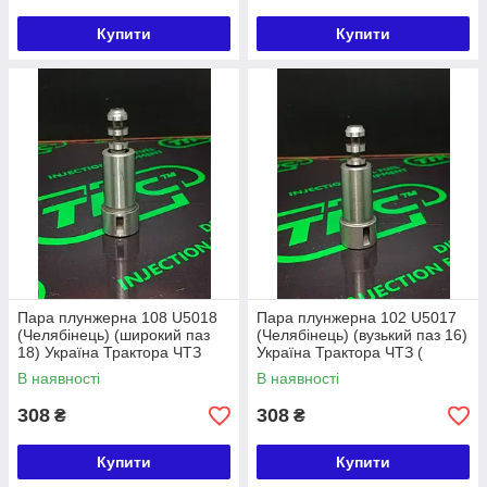
Купити
Купити
Пара плунжерна 108 U5018
Пара плунжерна 102 U5017
(Челябінець) (широкий паз
(Челябінець) (вузький паз 16)
18) Україна Трактора ЧТЗ
Україна Трактора ЧТЗ (
(Т-130, Т-170)
Т-130, Т-170) Д-160, Д-108
В наявності
В наявності
308
308
₴
₴
Купити
Купити