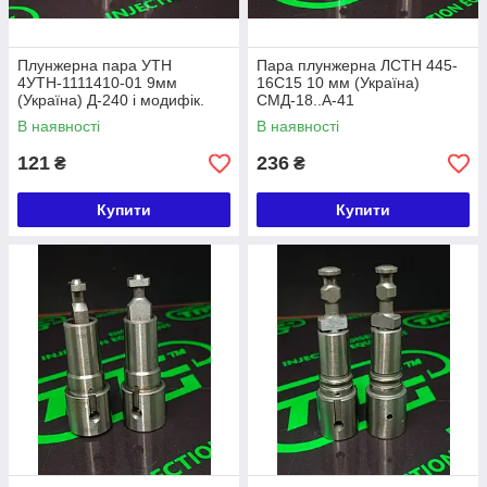
Плунжерна пара УТН
Пара плунжерна ЛСТН 445-
4УТН-1111410-01 9мм
16С15 10 мм (Україна)
(Україна) Д-240 і модифік.
СМД-18..А-41
В наявності
В наявності
121
236
₴
₴
Купити
Купити