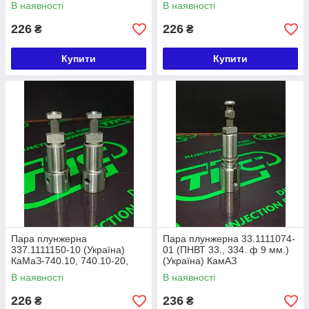
ПАЗ, автомобілі ГАЗ, МТЗ
2) Автобуси ПАЗ, автомобілі
В наявності
В наявності
ГАЗ, МТЗ
226
226
₴
₴
Купити
Купити
Пара плунжерна
Пара плунжерна 33.1111074-
337.1111150-10 (Україна)
01 (ПНВТ 33., 334. ф 9 мм.)
КаМаЗ-740.10, 740.10-20,
(Україна) КамАЗ
7403.10 EURO-1
В наявності
В наявності
226
236
₴
₴