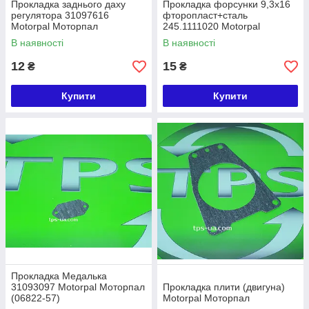
Прокладка заднього даху
Прокладка форсунки 9,3х16
регулятора 31097616
фторопласт+сталь
Motorpal Моторпал
245.1111020 Motorpal
Моторпал
В наявності
В наявності
12
15
₴
₴
Купити
Купити
Прокладка Медалька
31093097 Motorpal Моторпал
Прокладка плити (двигуна)
(06822-57)
Motorpal Моторпал