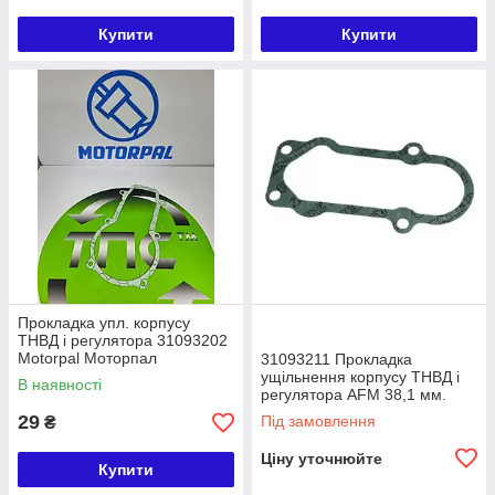
Купити
Купити
Прокладка упл. корпусу
ТНВД і регулятора 31093202
Motorpal Моторпал
31093211 Прокладка
FRANZELIT
ущільнення корпусу ТНВД і
В наявності
регулятора AFM 38,1 мм.
06825-02 Motorpal
29
Під замовлення
₴
Ціну уточнюйте
Купити