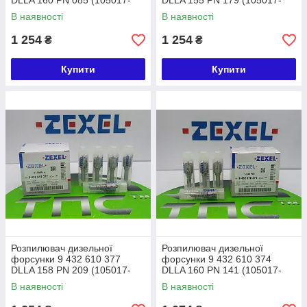
DLLA 160 PN 085 (105017-
DLLA 155 PN 179 (105017-
0850) ZEXEL MITSUBISHI
1790) ZEXEL
В наявності
В наявності
1 254
1 254
₴
₴
Купити
Купити
Розпилювач дизельної
Розпилювач дизельної
форсунки 9 432 610 377
форсунки 9 432 610 374
DLLA 158 PN 209 (105017-
DLLA 160 PN 141 (105017-
2090) ZEXEL ISUZU
1410) ZEXEL MITSUBISHI
В наявності
В наявності