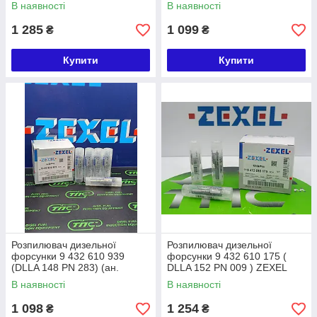
, ISUZU
105017-3450) ZEXEL
В наявності
В наявності
KOMATSU
1 285
1 099
₴
₴
Купити
Купити
Розпилювач дизельної
Розпилювач дизельної
форсунки 9 432 610 939
форсунки 9 432 610 175 (
(DLLA 148 PN 283) (ан.
DLLA 152 PN 009 ) ZEXEL
105017-2830) ZEXEL
KOMATSU
В наявності
В наявності
Mitsubishi PAJERO 3.2
1 098
1 254
₴
₴