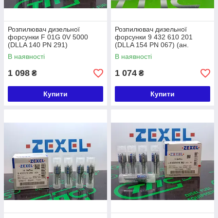
Розпилювач дизельної
Розпилювач дизельної
форсунки F 01G 0V 5000
форсунки 9 432 610 201
(DLLA 140 PN 291)
(DLLA 154 PN 067) (ан.
(ан.105017-2910) ZEXEL
105017-0670) ZEXEL ISUZU
В наявності
В наявності
KOMATSU PC160LC-7B
WA320
1 098
1 074
₴
₴
Купити
Купити