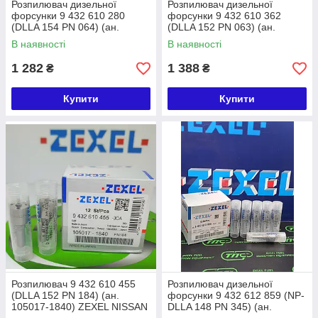
Розпилювач дизельної
Розпилювач дизельної
форсунки 9 432 610 280
форсунки 9 432 610 362
(DLLA 154 PN 064) (ан.
(DLLA 152 PN 063) (ан.
105017-0640) ZEXEL ISUZU
105017-0630) ZEXEL
В наявності
В наявності
Komatsu 4D95 6D95
1 282
1 388
₴
₴
Купити
Купити
Розпилювач 9 432 610 455
Розпилювач дизельної
(DLLA 152 PN 184) (ан.
форсунки 9 432 612 859 (NP-
105017-1840) ZEXEL NISSAN
DLLA 148 PN 345) (ан.