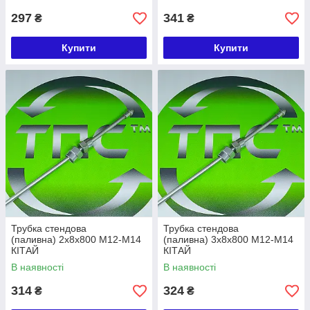
297
341
₴
₴
Купити
Купити
Трубка стендова
Трубка стендова
(паливна) 2х8х800 М12-М14
(паливна) 3х8х800 М12-М14
КІТАЙ
КІТАЙ
В наявності
В наявності
314
324
₴
₴