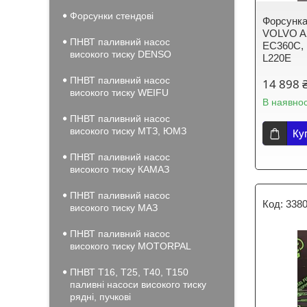
Форсунки стендові
Форсунка
VOLVO A2
ПНВТ паливний насос
EC360C, 
високого тиску DENSO
L220E
ПНВТ паливний насос
14 898 
високого тиску WEIFU
В наявнос
ПНВТ паливний насос
високого тиску МТЗ, ЮМЗ
Ку
ПНВТ паливний насос
високого тиску КАМАЗ
ПНВТ паливний насос
3380
високого тиску МАЗ
ПНВТ паливний насос
високого тиску MOTORPAL
ПНВТ Т16, Т25, Т40, Т150
паливні насоси високого тиску
рядні, пучкові