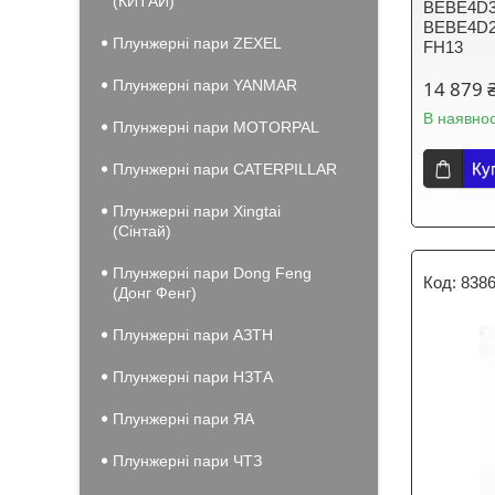
(КИТАЙ)
BEBE4D3
BEBE4D2
Плунжерні пари ZEXEL
FH13
Плунжерні пари YANMAR
14 879 
В наявнос
Плунжерні пари MOTORPAL
Ку
Плунжерні пари CATERPILLAR
Плунжерні пари Xingtai
(Сінтай)
Плунжерні пари Dong Feng
8386
(Донг Фенг)
Плунжерні пари АЗТН
Плунжерні пари НЗТА
Плунжерні пари ЯА
Плунжерні пари ЧТЗ