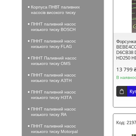
Корпуса ПНВТ паливних
насосів високого тиску
ПННТ паливний насос
низького тиску BOSCH
ПННТ паливний насос
Форсунка
низького тиску FLAG
BEBE4C0
D6CB38 
HD250 H
ПННТ Паливний насос
низького тиску OMS
13 799 
ПННТ паливний насос
В наявнос
низького тиску АЗТН
Ку
ПННТ паливний насос
низького тиску НЗТА
ПННТ паливний насос
низького тиску ЯА
2197
ПННТ паливний насос
низького тиску Motorpal