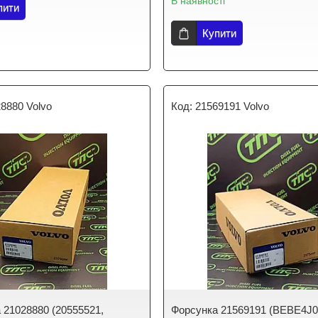
В наявності
пити
Купити
8880 Volvo
21569191 Volvo
 21028880 (20555521,
Форсунка 21569191 (BEBE4J0