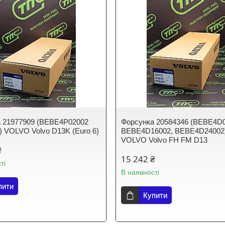
 21977909 (BEBE4P02002
Форсунка 20584346 (BEBE4D0
) VOLVO Volvo D13K (Euro 6)
BEBE4D16002, BEBE4D24002
VOLVO Volvo FH FM D13
₴
15 242 ₴
ті
В наявності
пити
Купити