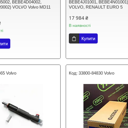
5002, BEBE4D04002,
BEBE4J01001, BEBE4N01001
0002) VOLVO Volvo MD11
VOLVO, RENAULT EURO 5
17 984 ₴
₴
В наявності
ті
Купити
пити
65 Volvo
33800-84830 Volvo