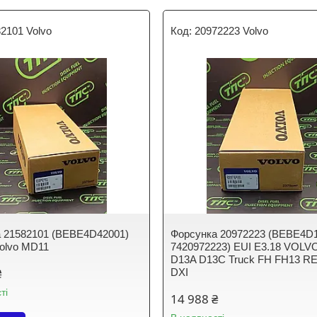
2101 Volvo
20972223 Volvo
 21582101 (BEBE4D42001)
Форсунка 20972223 (BEBE4D
olvo MD11
7420972223) EUI E3.18 VOLVO
D13A D13C Truck FH FH13 R
₴
DXI
ті
14 988 ₴