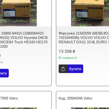
 33800-84410 (3380084410
Форсунка 21582094 (BEBE4D
9102) VOLVO Hyundai D6CB
7421644596) VOLVO VOLVO D
D6CB3H Truck HD160 HD170
RENAULT DXi11 10.8L EURO 
D260
13 398 ₴
₴
В наявності
ті
Купити
пити
7909 Volvo
20584346 Volvo