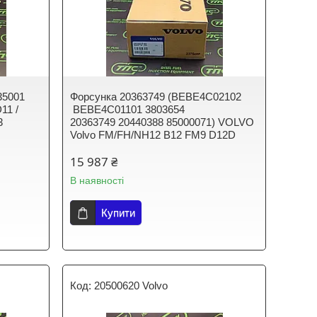
35001
Форсунка 20363749 (BEBE4C02102​​​​​​​
11 /
BEBE4C01101 3803654
3
20363749 20440388 85000071) VOLVO
Volvo FM/FH/NH12 B12 FM9 D12D
15 987 ₴
В наявності
Купити
20500620 Volvo