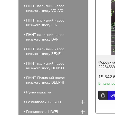
ПННТ паливний насос
низького тиску VOLVO
ПННТ паливний насос
низького тиску IFA
ПННТ паливний насос
низького тиску DAF
ПННТ паливний насос
низького тиску ZEXEL
Форсунка
ПННТ паливний насос
22254568
низького тиску DENSO
15 342 
ПННТ Паливний насос
низького тиску DELPHI
В наявнос
Ручна підкачка
Ку
Розпилювачі BOSCH
Розпилювачі LIWEI