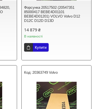
84820,
Форсунка 20517502 (20547351
VO
85000417 BEBE4D01101
BEBE4D01201) VOLVO Volvo D12
D12C D12D D13D
14 879 ₴
В наявності
Купити
20363749 Volvo