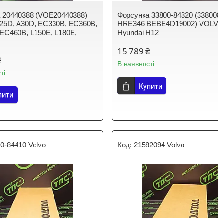
 20440388 (VOE20440388)
Форсунка 33800-84820 (33800
5D, A30D, EC330B, EC360B,
HRE346 BEBE4D19002) VOL
EC460B, L150E, L180E,
Hyundai H12
15 789 ₴
₴
В наявності
ті
Купити
пити
0-84410 Volvo
21582094 Volvo