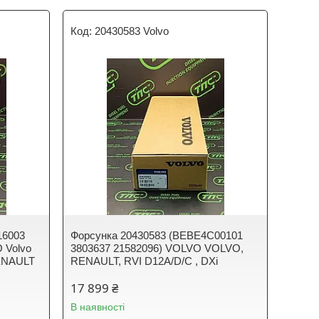
20430583 Volvo
16003
Форсунка 20430583 (BEBE4C00101
 Volvo
3803637 21582096) VOLVO VOLVO,
ENAULT
RENAULT, RVI D12A/D/C , DXi
17 899 ₴
В наявності