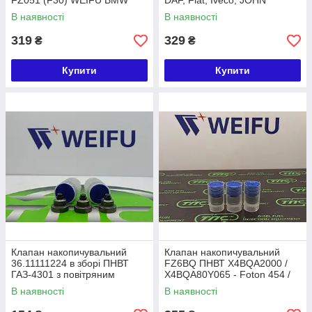
FZ051 (F30) WEIFU BMW
DAF, Fiat, Iveco, JOHN
DEERE, MAN, Mercedes,
В наявності
В наявності
RENAULT
319
329
₴
₴
Купити
Купити
Клапан накопичувальний
Клапан накопичувальний
36.11111224 в зборі ПНВТ
FZ6BQ ПНВТ X4BQA2000 /
ГАЗ-4301 з повітряним
X4BQA80Y065 - Foton 454 /
охолодженням Китай
ДТЗ 454.4 WEIFU
В наявності
В наявності