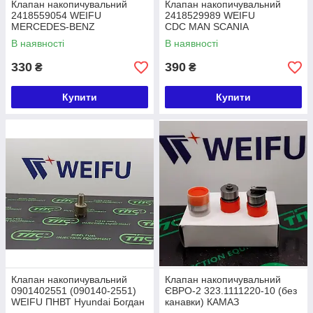
Клапан накопичувальний
Клапан накопичувальний
2418559054 WEIFU
2418529989 WEIFU
MERCEDES-BENZ
CDC MAN SCANIA
В наявності
В наявності
330
390
₴
₴
Купити
Купити
Клапан накопичувальний
Клапан накопичувальний
0901402551 (090140-2551)
ЄВРО-2 323.1111220-10 (без
WEIFU ПНВТ Hyundai Богдан
канавки) КАМАЗ