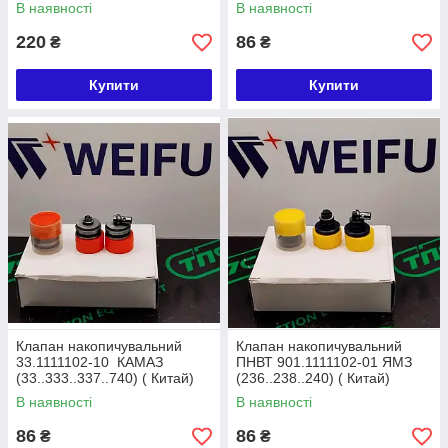
A069, Volvo
(33..333..337..740) Китай
В наявності
В наявності
220
86
₴
₴
Купити
Купити
Клапан накопичувальний
Клапан накопичувальний
33.1111102-10 КАМАЗ
ПНВТ 901.1111102-01 ЯМЗ
(33..333..337..740) ( Китай)
(236..238..240) ( Китай)
В наявності
В наявності
86
86
₴
₴