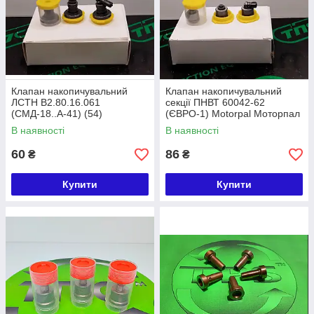
Клапан накопичувальний
Клапан накопичувальний
ЛСТН В2.80.16.061
секції ПНВТ 60042-62
(СМД-18..А-41) (54)
(ЄВРО-1) Motorpal Моторпал
Китай
В наявності
В наявності
60
86
₴
₴
Купити
Купити