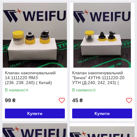
Клапан накопичувальний
Клапан накопичувальний
14.1111220 ЯМЗ
"Бичок" 4УТНІ-1111220-20
(236..238..240) ( Китай)
УТН (Д-240, 242, 243) (
Китай)
В наявності
В наявності
99
45
₴
₴
Купити
Купити