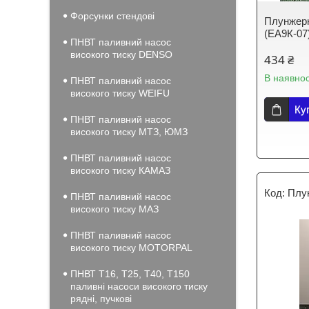
Форсунки стендові
Плунжерн
(ЕА9К-07
ПНВТ паливний насос
високого тиску DENSO
434 ₴
В наявнос
ПНВТ паливний насос
високого тиску WEIFU
Ку
ПНВТ паливний насос
високого тиску МТЗ, ЮМЗ
ПНВТ паливний насос
високого тиску КАМАЗ
Плу
ПНВТ паливний насос
високого тиску МАЗ
ПНВТ паливний насос
високого тиску MOTORPAL
ПНВТ Т16, Т25, Т40, Т150
паливні насоси високого тиску
рядні, пучкові