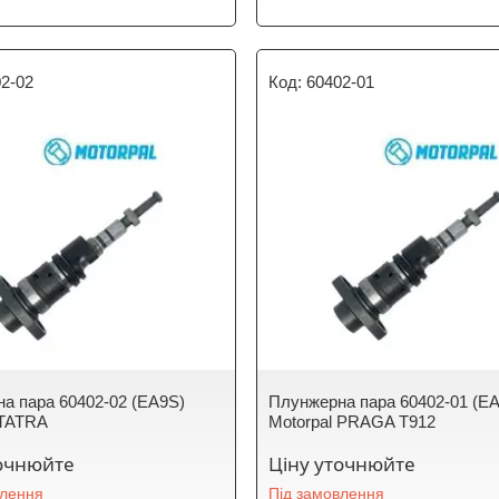
2-02
60402-01
а пара 60402-02 (EA9S)
Плунжерна пара 60402-01 (E
 TATRA
Motorpal PRAGA T912
точнюйте
Ціну уточнюйте
влення
Під замовлення