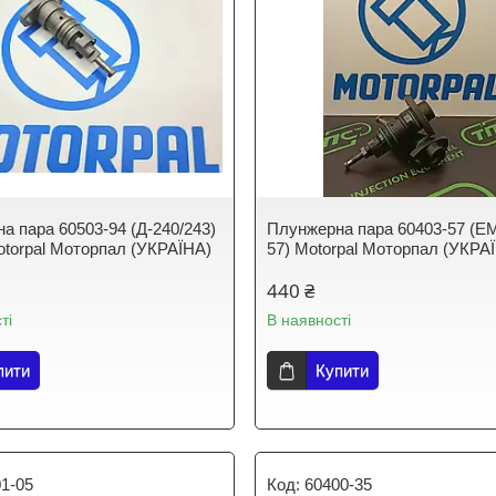
а пара 60503-94 (Д-240/243)
Плунжерна пара 60403-57 (E
torpal Моторпал (УКРАЇНА)
57) Motorpal Моторпал (УКРА
440 ₴
ті
В наявності
пити
Купити
1-05
60400-35