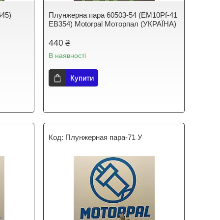
645)
Плунжерна пара 60503-54 (EM10Pf-41
EB354) Motorpal Моторпал (УКРАЇНА)
440 ₴
В наявності
Купити
Плунжерная пара-71 У