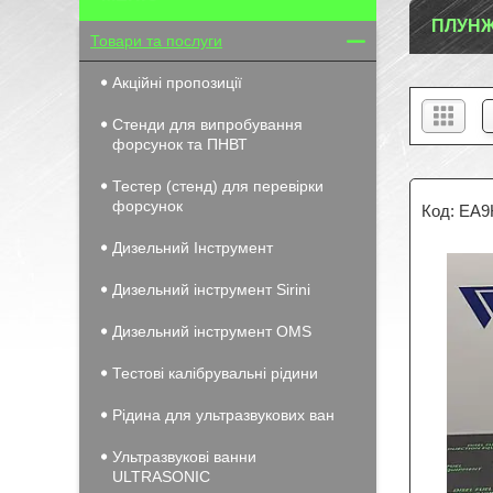
ПЛУНЖ
Товари та послуги
Акційні пропозиції
Стенди для випробування
форсунок та ПНВТ
Тестер (стенд) для перевірки
форсунок
ЕА9К
Дизельний Інструмент
Дизельний інструмент Sirini
Дизельний інструмент OMS
Тестові калібрувальні рідини
Рідина для ультразвукових ван
Ультразвукові ванни
ULTRASONIC