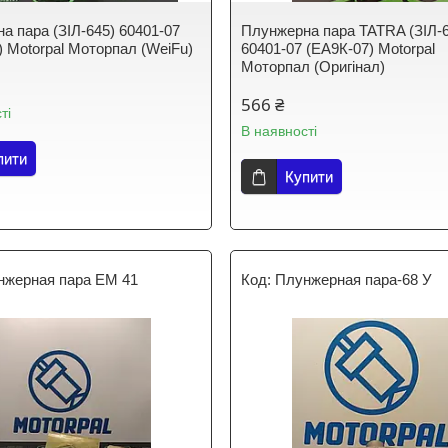
а пара (ЗІЛ-645) 60401-07
Плунжерна пара TATRA (ЗІЛ-
) Motorpal Моторпал (WeiFu)
60401-07 (ЕА9К-07) Motorpal
Моторпал (Оригінал)
566 ₴
ті
В наявності
пити
Купити
нжерная пара EM 41
Плунжерная пара-68 У