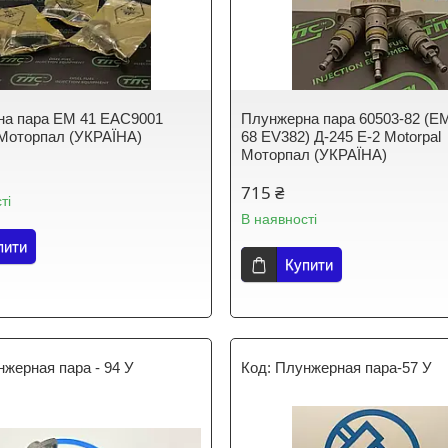
на пара EM 41 EAC9001
Плунжерна пара 60503-82 (E
 Моторпал (УКРАЇНА)
68 EV382) Д-245 E-2 Motorpal
Моторпал (УКРАЇНА)
715 ₴
ті
В наявності
пити
Купити
жерная пара - 94 У
Плунжерная пара-57 У