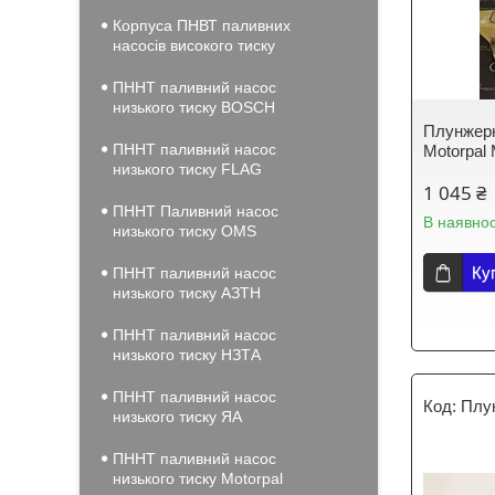
Корпуса ПНВТ паливних
насосів високого тиску
ПННТ паливний насос
низького тиску BOSCH
Плунжер
ПННТ паливний насос
Motorpal
низького тиску FLAG
1 045 ₴
ПННТ Паливний насос
В наявнос
низького тиску OMS
Ку
ПННТ паливний насос
низького тиску АЗТН
ПННТ паливний насос
низького тиску НЗТА
ПННТ паливний насос
Плун
низького тиску ЯА
ПННТ паливний насос
низького тиску Motorpal