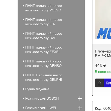
ПННТ паливний насос
низького тиску VOLVO
ПННТ паливний насос
низького тиску IFA
ПННТ паливний насос
низького тиску DAF
ПННТ паливний насос
Плунжерн
низького тиску ZEXEL
EM 9K Mo
ПННТ паливний насос
440 ₴
низького тиску DENSO
В наявнос
ПННТ Паливний насос
низького тиску DELPHI
Ку
Ручна підкачка
Розпилювачі BOSCH
Розпилювачі LIWEI
6040