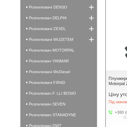
Розпилювачі DENSO
Розпилювач DELPHI
Розпилювачі ZEXEL
Розпилювачі WUZETEM
Розпилювач MOTORPAL
Розпилювач YANMAR
Розпилювачі WxDiesel
Плунжерн
Розпилювачі FIRAD
Motorpal
Розпилювач F. LLI BOSIO
Ціну у
Під замо
Розпилювач SEVEN
+380 (
Розпилювач STANADYNE
О
Розпилювач DWT