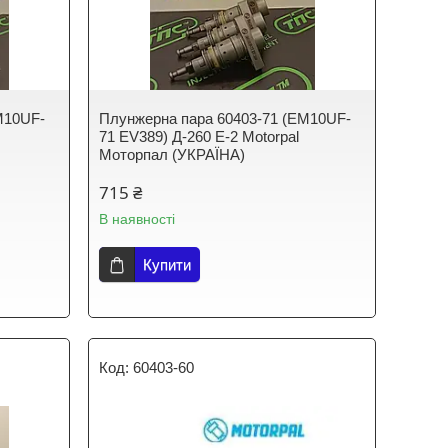
M10UF-
Плунжерна пара 60403-71 (EM10UF-
71 EV389) Д-260 E-2 Motorpal
Моторпал (УКРАЇНА)
715 ₴
В наявності
Купити
60403-60