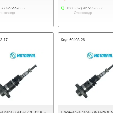
67) 427-55-85
+380 (67) 427-55-85
лександр
Олександр
3-17
60403-26
а пара 60413-17 (EB11KJ-
Плунжерна пара 60403-26 (E