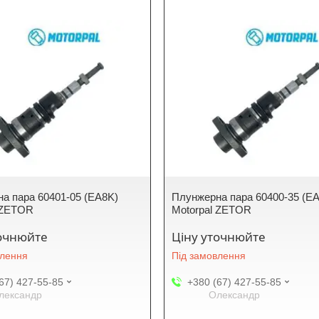
а пара 60401-05 (EA8K)
Плунжерна пара 60400-35 (E
 ZETOR
Motorpal ZETOR
точнюйте
Ціну уточнюйте
влення
Під замовлення
67) 427-55-85
+380 (67) 427-55-85
лександр
Олександр