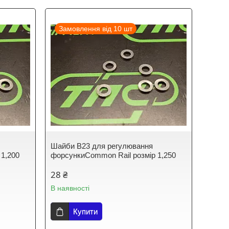
Замовлення від 10 шт
Шайби B23 для регулювання
 1,200
форсункиCommon Rail розмір 1,250
28 ₴
В наявності
Купити