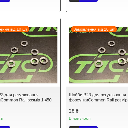
ення від 10 шт
Замовлення від 10 шт
3 для регулювання
Шайби B23 для регулювання
Common Rail розмір 1,450
форсункиCommon Rail розмір
28 ₴
ті
В наявності