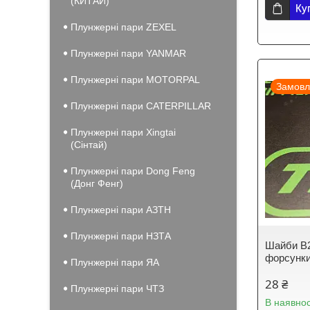
(КИТАЙ)
Ку
Плунжерні пари ZEXEL
Плунжерні пари YANMAR
Плунжерні пари MOTORPAL
Замовл
Плунжерні пари CATERPILLAR
Плунжерні пари Xingtai
(Сінтай)
Плунжерні пари Dong Feng
(Донг Фенг)
Плунжерні пари АЗТН
Плунжерні пари НЗТА
Шайби B2
форсунки
Плунжерні пари ЯА
28 ₴
Плунжерні пари ЧТЗ
В наявнос