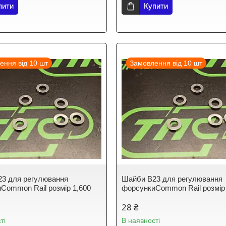
пити
Купити
ення від 10 шт
Замовлення від 10 шт
3 для регулювання
Шайби B23 для регулювання
Common Rail розмір 1,600
форсункиCommon Rail розмір
28 ₴
ті
В наявності