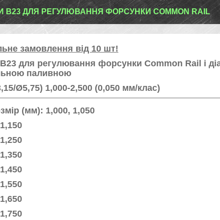
 B23 ДЛЯ РЕГУЛЮВАННЯ ФОРСУНКИ COMMON RAIL
льне замовлення від 10 шт!
B23 для регулювання форсунки Common Rail і ді
альною паливною
,15/Ø5,75) 1,000-2,500 (0,050 мм/клас)
змір (мм):
1,000, 1,050
 1,150
 1,250
 1,350
 1,450
 1,550
 1,650
 1,750