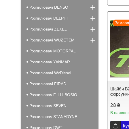
Розпилювачі DENSO
Розпилювач DELPHI
Замовл
Розпилювачі ZEXEL
Розпилювачі WUZETEM
Розпилювач MOTORPAL
Розпилювач YANMAR
Розпилювачі WxDiesel
Розпилювачі FIRAD
Шайби B2
форсунки
Розпилювач F. LLI BOSIO
28 ₴
Розпилювач SEVEN
В наявнос
Розпилювач STANADYNE
Ку
Розпилювач DWT