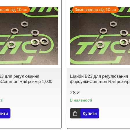
ення від 10 шт
Замовлення від 10 шт
3 для регулювання
Шайби B23 для регулювання
Common Rail розмір 1,000
форсункиCommon Rail розмір
28 ₴
ті
В наявності
пити
Купити