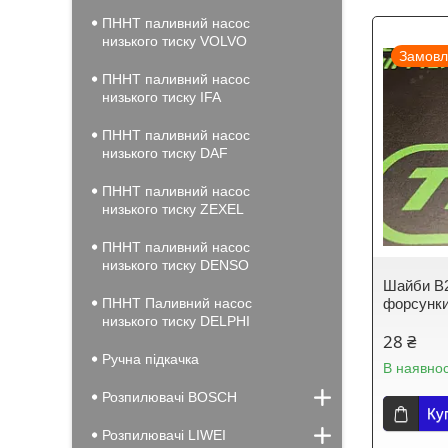
ПННТ паливний насос
низького тиску VOLVO
Замовл
ПННТ паливний насос
низького тиску IFA
ПННТ паливний насос
низького тиску DAF
ПННТ паливний насос
низького тиску ZEXEL
ПННТ паливний насос
низького тиску DENSO
Шайби B2
ПННТ Паливний насос
форсунки
низького тиску DELPHI
28 ₴
Ручна підкачка
В наявнос
Розпилювачі BOSCH
Ку
Розпилювачі LIWEI