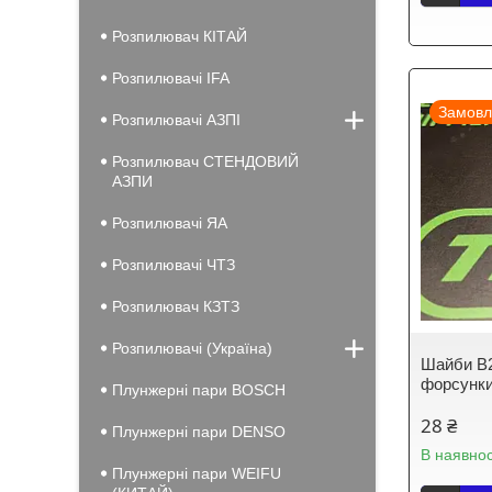
Розпилювач КІТАЙ
Розпилювачі IFA
Замовл
Розпилювачі АЗПІ
Розпилювач СТЕНДОВИЙ
АЗПИ
Розпилювачі ЯА
Розпилювачі ЧТЗ
Розпилювач КЗТЗ
Розпилювачі (Україна)
Шайби B2
форсунки
Плунжерні пари BOSCH
28 ₴
Плунжерні пари DENSO
В наявнос
Плунжерні пари WEIFU