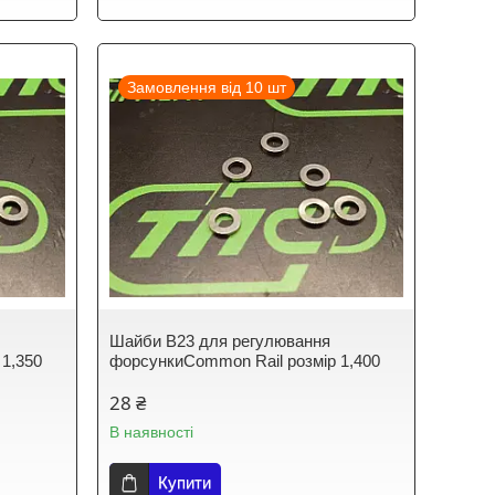
Замовлення від 10 шт
Шайби B23 для регулювання
 1,350
форсункиCommon Rail розмір 1,400
28 ₴
В наявності
Купити