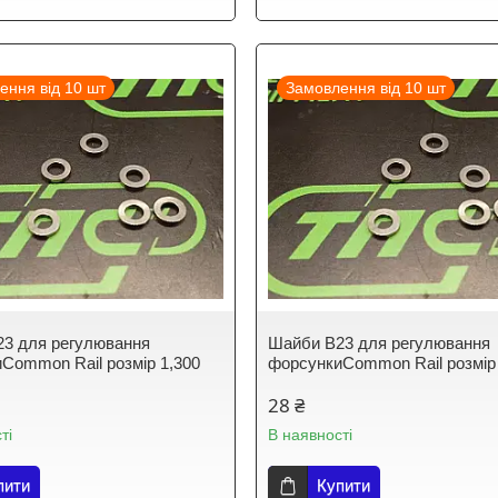
ення від 10 шт
Замовлення від 10 шт
3 для регулювання
Шайби B23 для регулювання
Common Rail розмір 1,300
форсункиCommon Rail розмір
28 ₴
ті
В наявності
пити
Купити