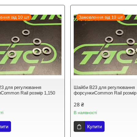
ення від 10 шт
Замовлення від 10 шт
3 для регулювання
Шайби B23 для регулювання
Common Rail розмір 1,150
форсункиCommon Rail розмір
28 ₴
ті
В наявності
пити
Купити