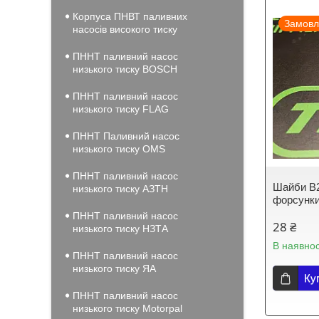
Корпуса ПНВТ паливних
Замовл
насосів високого тиску
ПННТ паливний насос
низького тиску BOSCH
ПННТ паливний насос
низького тиску FLAG
ПННТ Паливний насос
низького тиску OMS
ПННТ паливний насос
Шайби B2
низького тиску АЗТН
форсунки
ПННТ паливний насос
28 ₴
низького тиску НЗТА
В наявнос
ПННТ паливний насос
низького тиску ЯА
Ку
ПННТ паливний насос
низького тиску Motorpal