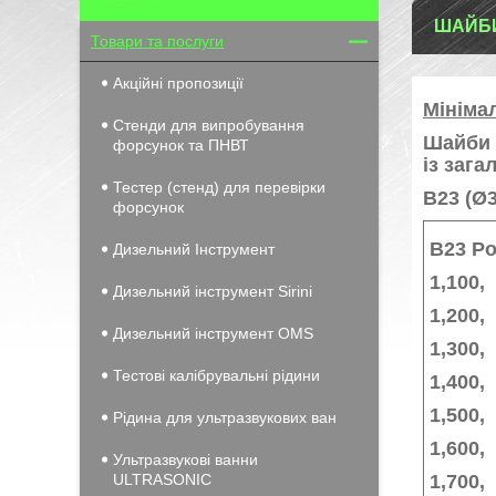
ШАЙБИ
Товари та послуги
Акційні пропозиції
Мініма
Стенди для випробування
Шайби 
форсунок та ПНВТ
із заг
Тестер (стенд) для перевірки
B23 (Ø3
форсунок
B23 Ро
Дизельний Інструмент
1,100,
Дизельний інструмент Sirini
1,200,
Дизельний інструмент OMS
1,300,
Тестові калібрувальні рідини
1,400,
1,500,
Рідина для ультразвукових ван
1,600,
Ультразвукові ванни
ULTRASONIC
1,700,