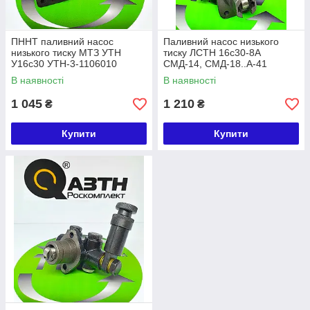
ПННТ паливний насос
Паливний насос низького
низького тиску МТЗ УТН
тиску ЛСТН 16с30-8А
У16с30 УТН-3-1106010
СМД-14, СМД-18..А-41
(УТН-3-1106010-01К, УТН-3-
В наявності
В наявності
1106010-А4) АЗТН
1 045
1 210
₴
₴
Купити
Купити