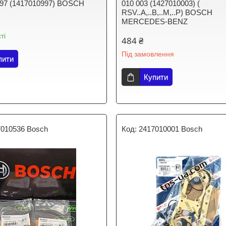
997 (1417010997) BOSCH
010 003 (1427010003) (
RSV..A,..B,..M,..P) BOSCH
MERCEDES-BENZ
ті
484 ₴
Під замовлення
пити
Купити
7010536 Bosch
2417010001 Bosch