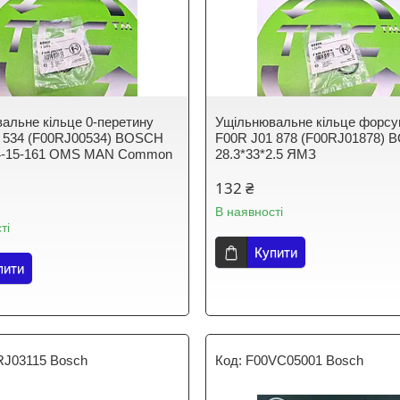
альне кільце 0-перетину
Ущільнювальне кільце форсу
 534 (F00RJ00534) BOSCH
F00R J01 878 (F00RJ01878)
14-15-161 OMS MAN Common
28.3*33*2.5 ЯМЗ
132 ₴
В наявності
ті
Купити
пити
RJ03115 Bosch
F00VC05001 Bosch