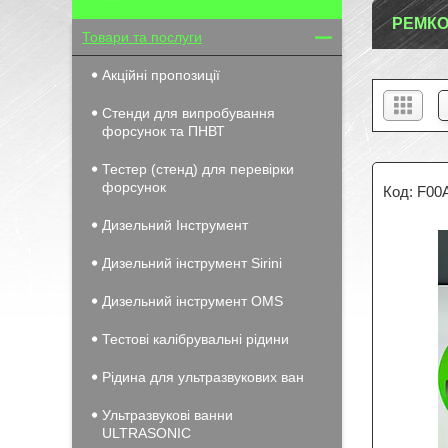
РЕМКО
Товари та послуги
Акційні пропозиції
Стенди для випробування
форсунок та ПНВТ
Тестер (стенд) для перевірки
форсунок
F00
Дизельний Інструмент
Дизельний інструмент Sirini
Дизельний інструмент OMS
Тестові калібрувальні рідини
Рідина для ультразвукових ван
Ультразвукові ванни
ULTRASONIC