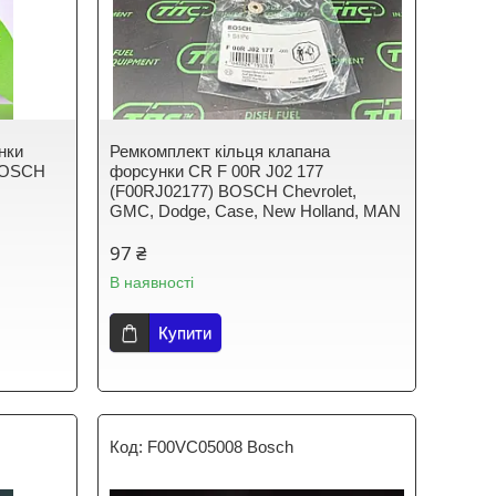
нки
Ремкомплект кільця клапана
 BOSCH
форсунки CR F 00R J02 177
(F00RJ02177) BOSCH Chevrolet,
GMC, Dodge, Case, New Holland, MAN
97 ₴
В наявності
Купити
F00VC05008 Bosch