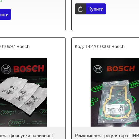
ті
Купити
пити
7010997 Bosch
1427010003 Bosch
ект форсунки паливної 1
Ремкомплект регулятора ПНВ