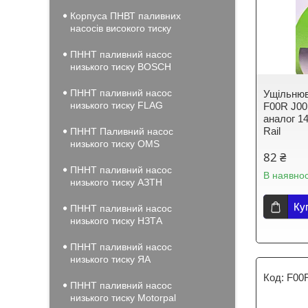
Корпуса ПНВТ паливних
насосів високого тиску
ПННТ паливний насос
низького тиску BOSCH
ПННТ паливний насос
Ущільнюв
низького тиску FLAG
F00R J00
аналог 
Rail
ПННТ Паливний насос
низького тиску OMS
82 ₴
ПННТ паливний насос
В наявнос
низького тиску АЗТН
Ку
ПННТ паливний насос
низького тиску НЗТА
ПННТ паливний насос
низького тиску ЯА
F00
ПННТ паливний насос
низького тиску Motorpal