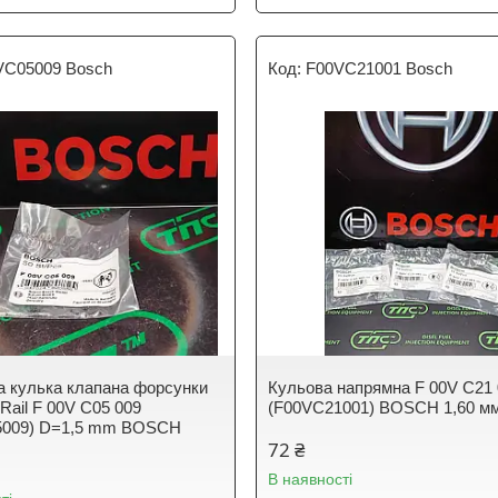
VC05009 Bosch
F00VC21001 Bosch
а кулька клапана форсунки
Кульова напрямна F 00V C21
ail F 00V C05 009
(F00VC21001) BOSCH 1,60 м
5009) D=1,5 mm BOSCH
72 ₴
В наявності