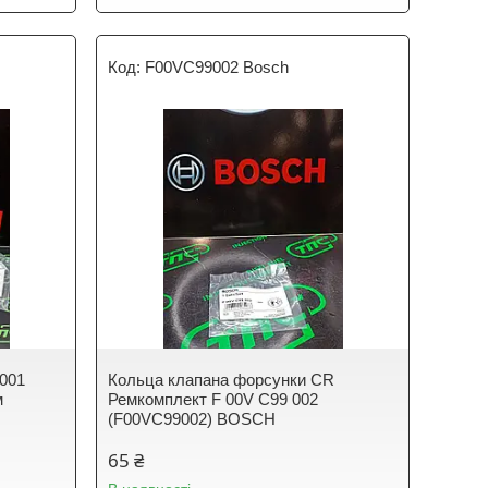
F00VC99002 Bosch
 001
Кольца клапана форсунки CR
м
Ремкомплект F 00V C99 002
(F00VC99002) BOSCH
65 ₴