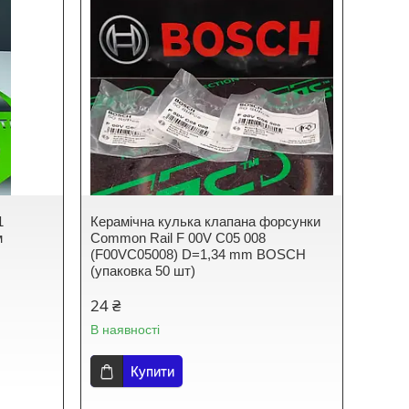
1
Керамічна кулька клапана форсунки
м
Common Rail F 00V C05 008
(F00VC05008) D=1,34 mm BOSCH
(упаковка 50 шт)
24 ₴
В наявності
Купити