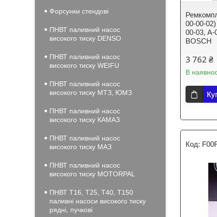
Форсунки стендові
Ремкомпл
00-00-02
ПНВТ паливний насос
00-03, А
високого тиску DENSO
BOSCH
ПНВТ паливний насос
3 762 ₴
високого тиску WEIFU
В наявнос
ПНВТ паливний насос
високого тиску МТЗ, ЮМЗ
Ку
ПНВТ паливний насос
високого тиску КАМАЗ
ПНВТ паливний насос
F00
високого тиску МАЗ
ПНВТ паливний насос
високого тиску MOTORPAL
ПНВТ Т16, Т25, Т40, Т150
паливні насоси високого тиску
рядні, пучкові