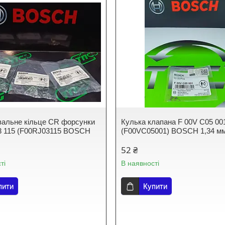
альне кільце CR форсунки
Кулька клапана F 00V C05 00
3 115 (F00RJ03115 BOSCH
(F00VC05001) BOSCH 1,34 м
52 ₴
ті
В наявності
пити
Купити