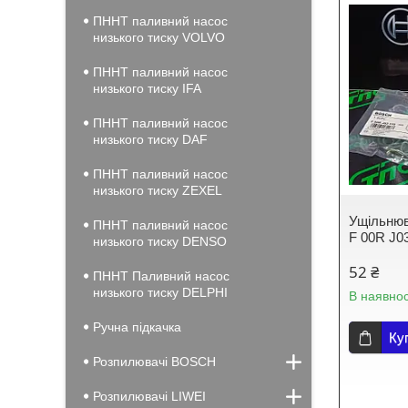
ПННТ паливний насос
низького тиску VOLVO
ПННТ паливний насос
низького тиску IFA
ПННТ паливний насос
низького тиску DAF
ПННТ паливний насос
низького тиску ZEXEL
Ущільнюв
ПННТ паливний насос
F 00R J0
низького тиску DENSO
52 ₴
ПННТ Паливний насос
низького тиску DELPHI
В наявнос
Ручна підкачка
Ку
Розпилювачі BOSCH
Розпилювачі LIWEI