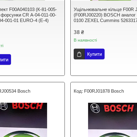
ект F00A040103 (К-81-005-
Ущільнювальне кільце F00R 
) форсунки CR А-04-011-00-
(F00RJ00220) BOSCH аналог 
-04-001-01 EURO-4 (Е-4)
0100 ZEXEL Cummins 526331
38 ₴
В наявності
ті
Купити
пити
RJ00534 Bosch
F00RJ01878 Bosch