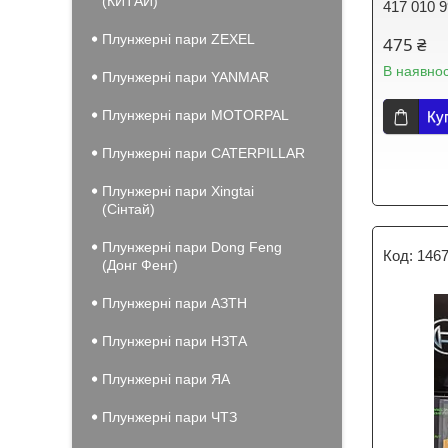
(КИТАЙ)
417 010 
Плунжерні пари ZEXEL
475 ₴
В наявнос
Плунжерні пари YANMAR
Плунжерні пари MOTORPAL
Ку
Плунжерні пари CATERPILLAR
Плунжерні пари Xingtai
(Сінтай)
Плунжерні пари Dong Feng
146
(Донг Фенг)
Плунжерні пари АЗТН
Плунжерні пари НЗТА
Плунжерні пари ЯА
Плунжерні пари ЧТЗ