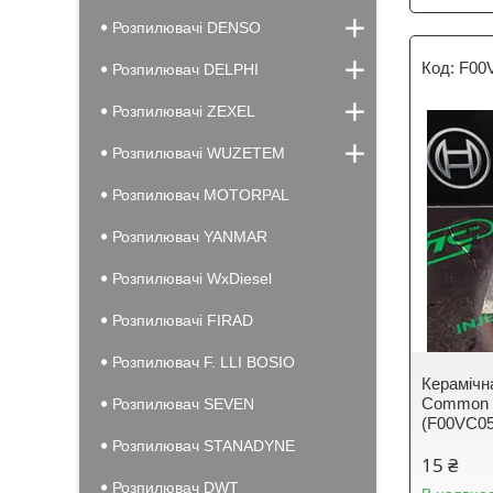
Розпилювачі DENSO
F00
Розпилювач DELPHI
Розпилювачі ZEXEL
Розпилювачі WUZETEM
Розпилювач MOTORPAL
Розпилювач YANMAR
Розпилювачі WxDiesel
Розпилювачі FIRAD
Розпилювач F. LLI BOSIO
Керамічн
Common R
Розпилювач SEVEN
(F00VC0
Розпилювач STANADYNE
15 ₴
Розпилювач DWT