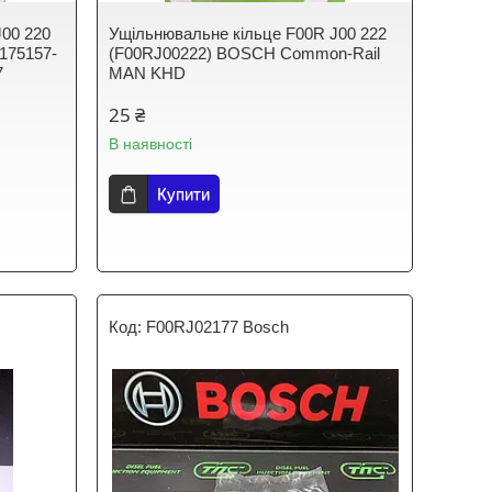
J00 220
Ущільнювальне кільце F00R J00 222
175157-
(F00RJ00222) BOSCH Common-Rail
7
MAN KHD
25 ₴
В наявності
Купити
F00RJ02177 Bosch