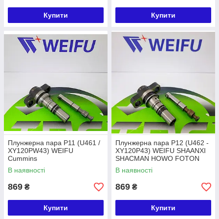
Купити
Купити
Плунжерна пара P11 (U461 /
Плунжерна пара P12 (U462 -
XY120PW43) WEIFU
XY120P43) WEIFU SHAANXI
Cummins
SHACMAN HOWO FOTON
В наявності
В наявності
869
869
₴
₴
Купити
Купити