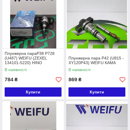
Плунжерна параP38 P728
(U487) WEIFU (ZEXEL
Плунжерна пара P42 (U815 -
134101-5220) HINO
XY120P43) WEIFU КАМА
В наявності
В наявності
784
869
₴
₴
Купити
Купити