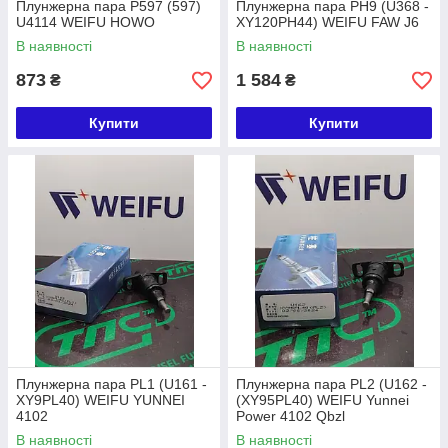
Плунжерна пара P597 (597)
Плунжерна пара PH9 (U368 -
U4114 WEIFU HOWO
XY120PH44) WEIFU FAW J6
В наявності
В наявності
873
1 584
₴
₴
Купити
Купити
Плунжерна пара PL1 (U161 -
Плунжерна пара PL2 (U162 -
XY9PL40) WEIFU YUNNEI
(XY95PL40) WEIFU Yunnei
4102
Power 4102 Qbzl
В наявності
В наявності