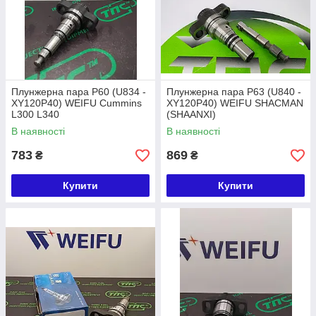
Плунжерна пара P60 (U834 -
Плунжерна пара P63 (U840 -
XY120P40) WEIFU Cummins
XY120P40) WEIFU SHACMAN
L300 L340
(SHAANXI)
В наявності
В наявності
783
869
₴
₴
Купити
Купити