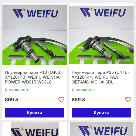
Плунжерна пара P13 (U463 -
Плунжерна пара P25 (U471 -
XY120P43) WEIFU WEICHAI
XY120P44) WEIFU FAW
POWER WD615 WD618
JIEFANG XICHAI 6DL
В наявності
В наявності
869
869
₴
₴
Купити
Купити