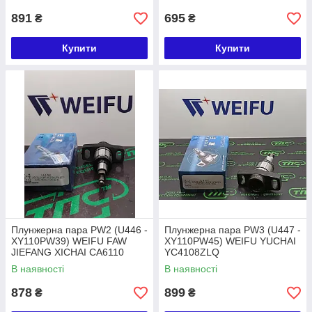
891
695
₴
₴
Купити
Купити
Плунжерна пара PW2 (U446 -
Плунжерна пара PW3 (U447 -
XY110PW39) WEIFU FAW
XY110PW45) WEIFU YUCHAI
JIEFANG XICHAI CA6110
YC4108ZLQ
В наявності
В наявності
878
899
₴
₴