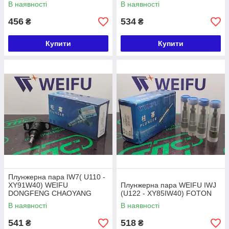
FAW
В наявності
В наявності
456
534
₴
₴
Купити
Купити
Плунжерна пара IW7( U110 -
XY91W40) WEIFU
Плунжерна пара WEIFU IWJ
DONGFENG CHAOYANG
(U122 - XY85IW40) FOTON
DCD 4102DI
В наявності
В наявності
541
518
₴
₴