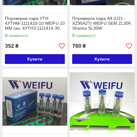
Плунжерна пара УТН
Плунжерна пара A9 (U21 -
4УТНМ-1111410-10 WEIFU 10
XZ95A27) WEIFU SEM ZL30F,
ММ (ан. 4УТНЗ.1111410-30,
Shantui SL30W
У16с15-30) U5019
В наявності
В наявності
352
760
₴
₴
Купити
Купити