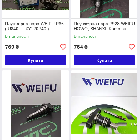
Плунжерна пара WEIFU P66
Плунжерна пара P928 WEIFU
( U840 — XY120P40 )
HOWO, SHANXI, Komatsu
В наявності
В наявності
769
764
₴
₴
Купити
Купити