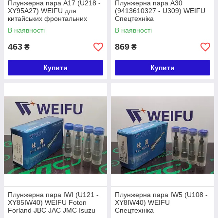
Плунжерна пара A17 (U218 -
Плунжерна пара A30
XY95A27) WEIFU для
(9413610327 - U309) WEIFU
китайських фронтальних
Спецтехніка
навантажувачів
В наявності
В наявності
463
869
₴
₴
Купити
Купити
Плунжерна пара IWI (U121 -
Плунжерна пара IW5 (U108 -
XY85IW40) WEIFU Foton
XY8IW40) WEIFU
Forland JBC JAC JMC Isuzu
Спецтехніка