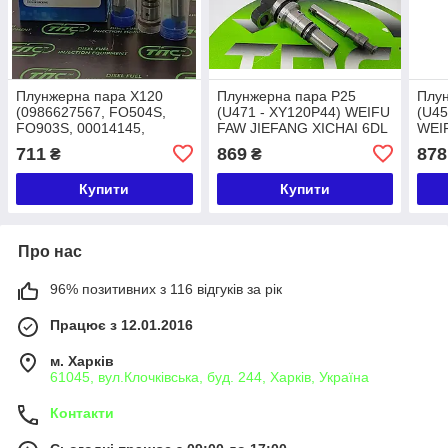
Плунжерна пара X120
Плунжерна пара P25
Плу
(0986627567, FO504S,
(U471 - XY120P44) WEIFU
(U45
FO903S, 00014145,
FAW JIEFANG XICHAI 6DL
WEIF
FO990) WEIFU Hyundai
711
869
878
₴
₴
ISUZU Kia MITSUBISHI
Mazda New Holland
Купити
Купити
Subaru
Про нас
96% позитивних з 116 відгуків за рік
Працює з 12.01.2016
м. Харків
61045, вул.Клочківська, буд. 244, Харків, Україна
Контакти