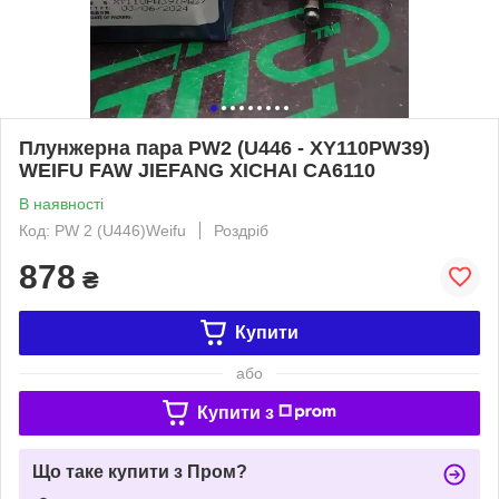
Плунжерна пара PW2 (U446 - XY110PW39)
WEIFU FAW JIEFANG XICHAI CA6110
В наявності
Код: PW 2 (U446)Weifu
Роздріб
878
₴
Купити
або
Купити з
Що таке купити з Пром?