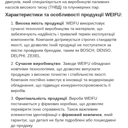
двигунів, який спеціалізується на виробництві паливних
насосів високого тиску (ТНВД) та плунжерних пар.
Характеристики та особливості продукції WEIFU:
Висока якість продукції
. WEIFU використовує
сучасні технології виробництва та матеріали, що
забезпечують надійність і тривалий термін експлуатації
компонентів. Компанія дотримується строгих стандартів
якості, що дозволяє їхній продукції не поступатися за
якістю провідним брендам, таким як BOSCH, DENSO,
DELPHI, ZEXEL.
Сучасне виробництво
. Заводи WEIFU обладнані
новітніми технологіями, що дозволяє випускати
продукцію з високою точністю і стабільністю якості.
Компанія постійно інвестує в інновації та модернізацію
обладнання, що підвищує конкурентоспроможність її
виробів.
Оригінальність продукції
. Вироби WEIFU
постачаються у фірмових коробках, що дозволяє
перевірити їхню справжність. Також важливим
елементом ідентифікації є
фірмовий ковпачок
, який
гарантує, що деталі не були підроблені або пошкоджені
до продажу.