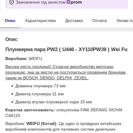
Замовлення під захистом
Опис
Характеристики
Доставка
Оплата
Умови п
Опис
Плунжерна пара PW2 ( U446 - XY110PW39 )
Wei Fu
Виробник:
WEIFU
Висока якість продукції! Сучасне виробництво випускає
продукцію, яка за якістю не поступається провідним брендам,
таким як BOSCH, DENSO, DELPHI, ZEXEL.
Довжина плунжера 73 мм
Діаметр плунжера 11 мм
Діаметр втулки плунжерної пари 15 мм
Коротка застосовність:
спецтехніка FAW JIEFANG XICHAI
CA6110
Виробник:
WEIFU (Китай)
. Це один із провідних китайських
виробників компонентів для паливних систем дизельних