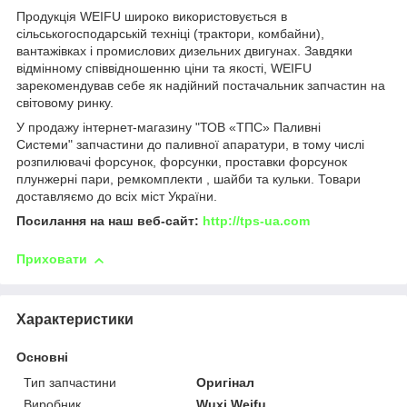
Продукція WEIFU широко використовується в
сільськогосподарській техніці (трактори, комбайни),
вантажівках і промислових дизельних двигунах. Завдяки
відмінному співвідношенню ціни та якості, WEIFU
зарекомендував себе як надійний постачальник запчастин на
світовому ринку.
У продажу інтернет-магазину "ТОВ «ТПС» Паливні
Системи" запчастини до паливної апаратури, в тому числі
розпилювачі форсунок, форсунки, проставки форсунок
плунжерні пари, ремкомплекти , шайби та кульки. Товари
доставляємо до всіх міст України.
Посилання на наш веб-сайт:
http://tps-ua.com
Приховати
Характеристики
Основні
Тип запчастини
Оригінал
Виробник
Wuxi Weifu