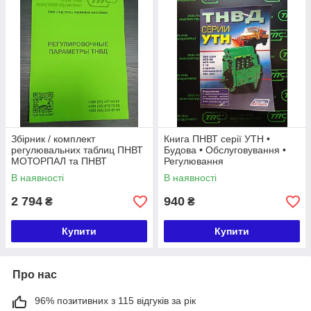
Збірник / комплект
Книга ПНВТ серії УТН •
регулювальних таблиц ПНВТ
Будова • Обслуговування •
МОТОРПАЛ та ПНВТ
Регулювання
моделей 32, 33, 60, 80, 90,
В наявності
В наявності
133, 135, 173 та інші.
2 794
940
₴
₴
Купити
Купити
Про нас
96% позитивних з 115 відгуків за рік