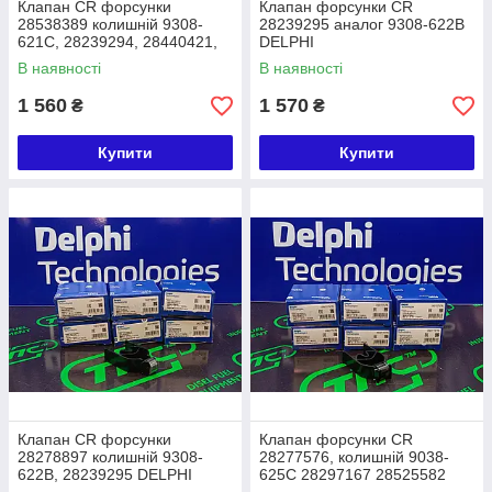
Клапан CR форсунки
Клапан форсунки CR
28538389 колишній 9308-
28239295 аналог 9308-622B
621C, 28239294, 28440421,
DELPHI
фор.EJBR02601Z,
В наявності
В наявності
EJBR02201Z, R04601D
DELPHI
1 560
1 570
₴
₴
Купити
Купити
Клапан CR форсунки
Клапан форсунки CR
28278897 колишній 9308-
28277576, колишній 9038-
622B, 28239295 DELPHI
625С 28297167 28525582