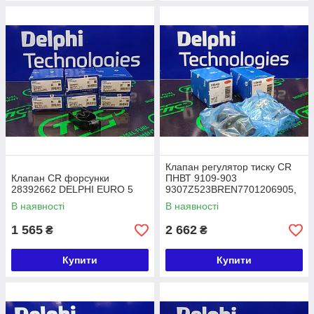
Клапан регулятор тиску CR
Клапан CR форсунки
ПНВТ 9109-903
28392662 DELPHI EURO 5
9307Z523BREN7701206905,
1329098, 9109903,
В наявності
В наявності
9307Z523B, 28233373
(HYUNDAI/FORD) DELPHI
1 565
2 662
₴
₴
Купити
Купити