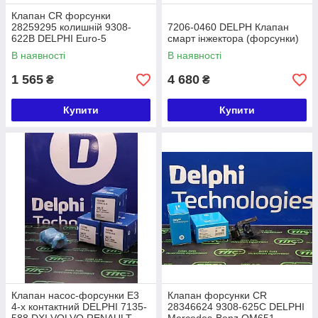
Клапан CR форсунки
28259295 колишній 9308-
7206-0460 DELPH Клапан
622B DELPHI Euro-5
смарт інжектора (форсунки)
В наявності
В наявності
1 565
4 680
₴
₴
Купити
Купити
Клапан насос-форсунки E3
Клапан форсунки CR
4-х контактний DELPHI 7135-
28346624 9308-625C DELPHI