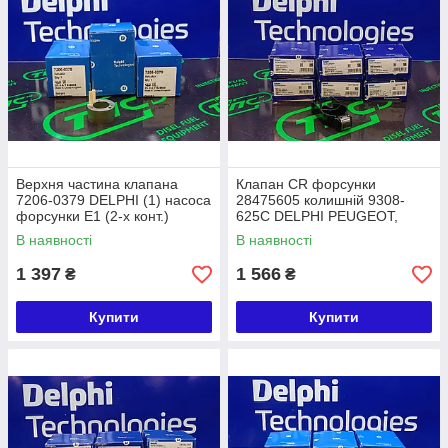
Верхня частина клапана
Клапан CR форсунки
7206-0379 DELPHI (1) насоса
28475605 колишній 9308-
форсунки E1 (2-х конт.)
625C DELPHI PEUGEOT,
Renault Magnum, Volvo
CITROEN, FIAT, FORD
В наявності
В наявності
FOCUS, MERCEDES,
HYUNDAI, CHEVROLET
1 397
1 566
₴
₴
Купити
Купити