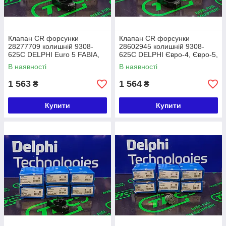
Клапан CR форсунки
Клапан CR форсунки
28277709 колишній 9308-
28602945 колишній 9308-
625C DELPHI Euro 5 FABIA,
625C DELPHI Євро-4, Євро-5,
IBIZA, POLO, PRAKTIK,
Євро-6
В наявності
В наявності
ROOMSTER, VOLKSWAGEN
1 563
1 564
₴
₴
Купити
Купити