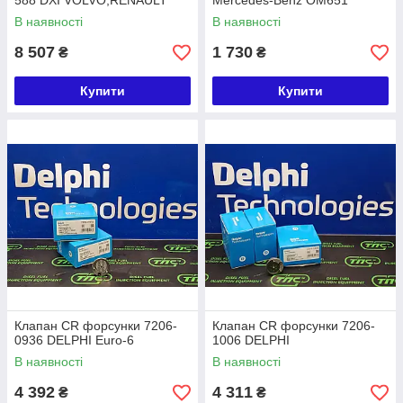
588 DXI VOLVO,RENAULT
Mercedes-Benz OM651
В наявності
В наявності
8 507
1 730
₴
₴
Купити
Купити
Клапан CR форсунки 7206-
Клапан CR форсунки 7206-
0936 DELPHI Euro-6
1006 DELPHI
В наявності
В наявності
4 392
4 311
₴
₴