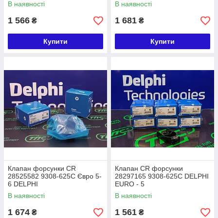
EURO 5
Євро-5 DELPHI
В наявності
В наявності
1 566
1 681
₴
₴
Купити
Купити
Клапан форсунки CR
Клапан CR форсунки
28525582 9308-625C Євро 5-
28297165 9308-625C DELPHI
6 DELPHI
EURO - 5
В наявності
В наявності
1 674
1 561
₴
₴