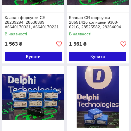
Клапан форсунки CR
Клапан CR форсунки
28239294, 28538389,
28651416 колишній 9308-
A6640170021, A6640170221
621C, 28525582, 28264094
аналог 9308-Z618C, 9308-
DELPHI Євро 5 / 6
В наявності
В наявності
621C DELPHI
1 563
1 561
₴
₴
Купити
Купити