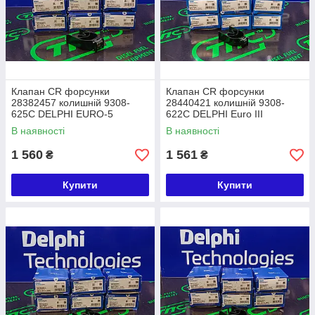
Клапан CR форсунки
Клапан CR форсунки
28382457 колишній 9308-
28440421 колишній 9308-
625C DELPHI EURO-5
622C DELPHI Euro III
В наявності
В наявності
1 560
1 561
₴
₴
Купити
Купити