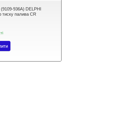
 (9109-936A) DELPHI
р тиску палива CR
ті
пити