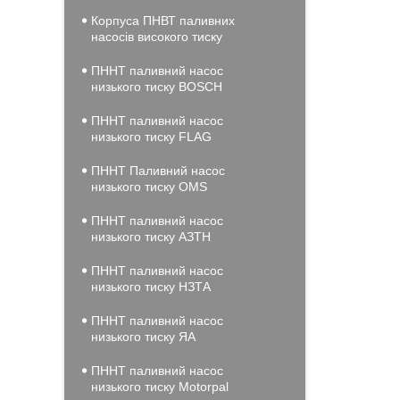
Корпуса ПНВТ паливних
насосів високого тиску
ПННТ паливний насос
низького тиску BOSCH
ПННТ паливний насос
низького тиску FLAG
ПННТ Паливний насос
низького тиску OMS
ПННТ паливний насос
низького тиску АЗТН
ПННТ паливний насос
низького тиску НЗТА
ПННТ паливний насос
низького тиску ЯА
ПННТ паливний насос
низького тиску Motorpal