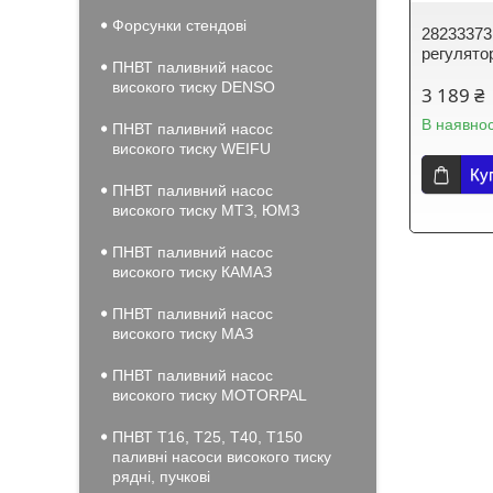
Форсунки стендові
28233373
регулято
ПНВТ паливний насос
високого тиску DENSO
3 189 ₴
В наявнос
ПНВТ паливний насос
високого тиску WEIFU
Ку
ПНВТ паливний насос
високого тиску МТЗ, ЮМЗ
ПНВТ паливний насос
високого тиску КАМАЗ
ПНВТ паливний насос
високого тиску МАЗ
ПНВТ паливний насос
високого тиску MOTORPAL
ПНВТ Т16, Т25, Т40, Т150
паливні насоси високого тиску
рядні, пучкові