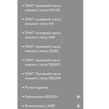
ПННТ паливний насос
низького тиску VOLVO
ПННТ паливний насос
низького тиску IFA
ПННТ паливний насос
низького тиску DAF
ПННТ паливний насос
низького тиску ZEXEL
ПННТ паливний насос
низького тиску DENSO
ПННТ Паливний насос
низького тиску DELPHI
Ручна підкачка
Розпилювачі BOSCH
Розпилювачі LIWEI