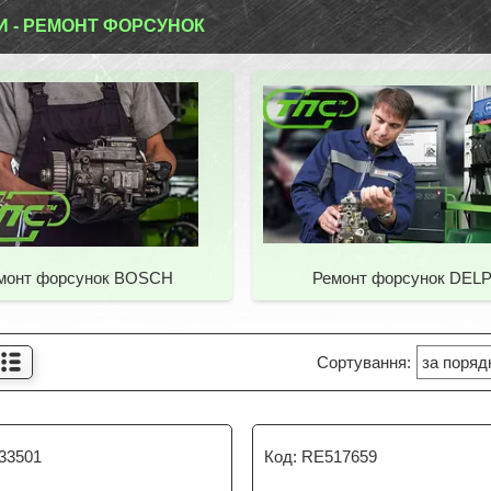
И - РЕМОНТ ФОРСУНОК
монт форсунок BOSCH
Ремонт форсунок DELP
33501
RE517659