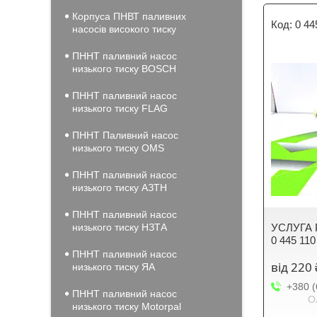
Корпуса ПНВТ паливних
0 44
насосів високого тиску
ПННТ паливний насос
низького тиску BOSCH
ПННТ паливний насос
низького тиску FLAG
ПННТ Паливний насос
низького тиску OMS
ПННТ паливний насос
низького тиску АЗТН
ПННТ паливний насос
низького тиску НЗТА
УСЛУГА 
0 445 110
ПННТ паливний насос
від 220 
низького тиску ЯА
+380 (
ПННТ паливний насос
О
низького тиску Motorpal