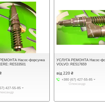
РЕМОНТА Насос-форсунка
УСЛУГА РЕМОНТА Насос-фо
ERE: RE533501
VOLVO: RE517659
₴
від 220 ₴
+380 (67) 427-55-85
Олександр
67) 427-55-85
лександр