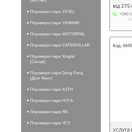
(КИТАЙ)
від 275 
Плунжерні пари ZEXEL
+380 (
О
Плунжерні пари YANMAR
Плунжерні пари MOTORPAL
Плунжерні пари CATERPILLAR
0445
Плунжерні пари Xingtai
(Сінтай)
Плунжерні пари Dong Feng
(Донг Фенг)
Плунжерні пари АЗТН
Плунжерні пари НЗТА
Плунжерні пари ЯА
Плунжерні пари ЧТЗ
УСЛУГА 