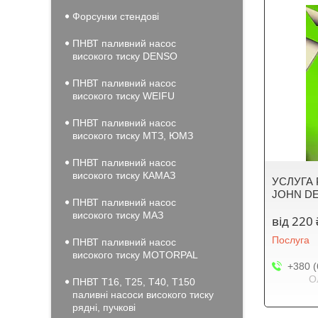
Форсунки стендові
ПНВТ паливний насос
високого тиску DENSO
ПНВТ паливний насос
високого тиску WEIFU
ПНВТ паливний насос
високого тиску МТЗ, ЮМЗ
ПНВТ паливний насос
високого тиску КАМАЗ
УСЛУГА 
JOHN DE
ПНВТ паливний насос
високого тиску МАЗ
від 220 
Послуга
ПНВТ паливний насос
високого тиску MOTORPAL
+380 (
О
ПНВТ Т16, Т25, Т40, Т150
паливні насоси високого тиску
рядні, пучкові