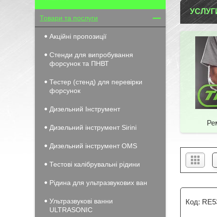
УСЛУГ
Товари та послуги
Акційні пропозиції
Стенди для випробування
форсунок та ПНВТ
Тестер (стенд) для перевірки
форсунок
Дизельний Інструмент
Ре
Дизельний інструмент Sirini
Дизельний інструмент OMS
Тестові калібрувальні рідини
Рідина для ультразвукових ван
Ультразвукові ванни
RE5
ULTRASONIC