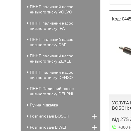
ПННТ паливний насос
низького тиску VOLVO
0445
ПННТ паливний насос
низького тиску IFA
ПННТ паливний насос
низького тиску DAF
ПННТ паливний насос
низького тиску ZEXEL
ПННТ паливний насос
низького тиску DENSO
ПННТ Паливний насос
низького тиску DELPHI
УСЛУГА 
Ручна підкачка
BOSCH: 0
Розпилювачі BOSCH
від 275 
Розпилювачі LIWEI
+380 (