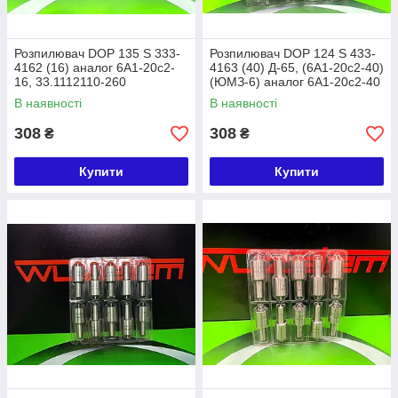
Розпилювач DOP 135 S 333-
Розпилювач DOP 124 S 433-
4162 (16) аналог 6А1-20с2-
4163 (40) Д-65, (6А1-20с2-40)
16, 33.1112110-260
(ЮМЗ-6) аналог 6А1-20с2-40
В наявності
В наявності
308
308
₴
₴
Купити
Купити