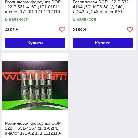
Розпилювач форсунки DOP
Розпилювач DOP 122 S 532-
122 P 531-4167 (171-01PL)
4164 (50) МТЗ-80, Д-240,
аналог 171-01 171.1112110-
Д-242, Д-243 аналог 6А1-
01
20с2-50, 33.1112110-40
В наявності
В наявності
402
308
₴
₴
Купити
Купити
Розпилювач форсунки DOP
122 P 531-4167 (171-02PL)
аналог 171-02 171.1112110-