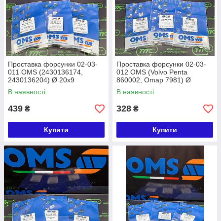
Проставка форсунки 02-03-
Проставка форсунки 02-03-
011 OMS (2430136174,
012 OMS (Volvo Penta
2430136204) Ø 20x9
860002, Omap 7981) Ø
14,3x3
В наявності
В наявності
439
328
₴
₴
Купити
Купити