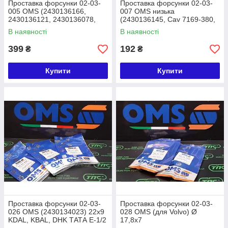
Проставка форсунки 02-03-
Проставка форсунки 02-03-
005 OMS (2430136166,
007 OMS низька
2430136121, 2430136078,
(2430136145, Cav 7169-380,
Stanadyne 29418, Omap
Stanadyne 29234) 20х17х7.0
В наявності
В наявності
8415) 18x5
399
192
₴
₴
Купити
Купити
Проставка форсунки 02-03-
Проставка форсунки 02-03-
026 OMS (2430134023) 22x9
028 OMS (для Volvo) Ø
KDAL, KBAL, DHK ТАТА E-1/2
17,8x7