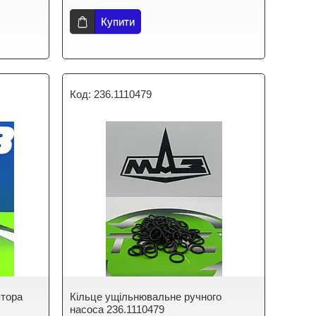
Купити
236.1110479
ятора
Кільце ущільнювальне ручного
насоса 236.1110479