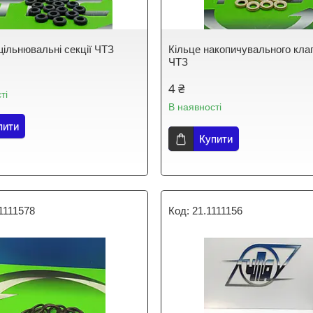
щільнювальні секції ЧТЗ
Кільце накопичувального кла
ЧТЗ
4 ₴
ті
В наявності
пити
Купити
1111578
21.1111156