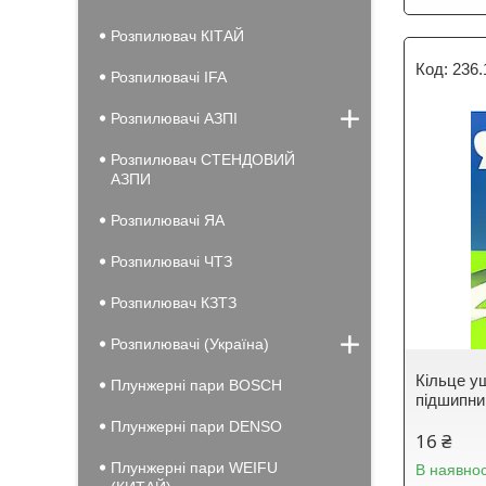
Розпилювач КІТАЙ
236.
Розпилювачі IFA
Розпилювачі АЗПІ
Розпилювач СТЕНДОВИЙ
АЗПИ
Розпилювачі ЯА
Розпилювачі ЧТЗ
Розпилювач КЗТЗ
Розпилювачі (Україна)
Кільце у
Плунжерні пари BOSCH
підшипни
Плунжерні пари DENSO
16 ₴
Плунжерні пари WEIFU
В наявнос