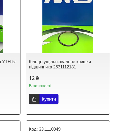
и УТН-5-
Кільце ущільнювальне кришки
підшипника 2531112181
12 ₴
В наявності
Купити
33.1110949