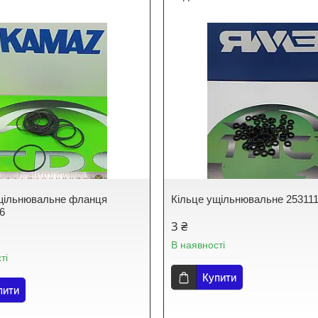
щільнювальне фланця
Кільце ущільнювальне 25311
96
3 ₴
В наявності
ті
Купити
пити