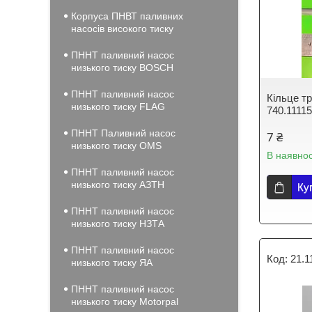
Корпуса ПНВТ паливних
насосів високого тиску
ПННТ паливний насос
низького тиску BOSCH
ПННТ паливний насос
Кільце т
низького тиску FLAG
740.1111
ПННТ Паливний насос
7 ₴
низького тиску OMS
В наявнос
ПННТ паливний насос
низького тиску АЗТН
Ку
ПННТ паливний насос
низького тиску НЗТА
ПННТ паливний насос
21.1
низького тиску ЯА
ПННТ паливний насос
низького тиску Motorpal