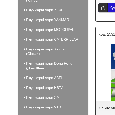
(КИТАЙ)
Ку
Плунжерні пари ZEXEL
Плунжерні пари YANMAR
Плунжерні пари MOTORPAL
253
Плунжерні пари CATERPILLAR
Плунжерні пари Xingtai
(Сінтай)
Плунжерні пари Dong Feng
(Донг Фенг)
Плунжерні пари АЗТН
Плунжерні пари НЗТА
Плунжерні пари ЯА
Плунжерні пари ЧТЗ
Кільце у