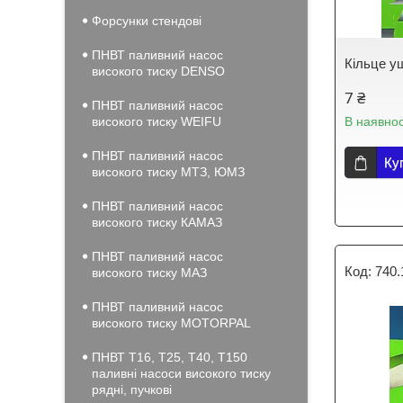
Форсунки стендові
ПНВТ паливний насос
Кільце у
високого тиску DENSO
7 ₴
ПНВТ паливний насос
високого тиску WEIFU
В наявнос
ПНВТ паливний насос
Ку
високого тиску МТЗ, ЮМЗ
ПНВТ паливний насос
високого тиску КАМАЗ
ПНВТ паливний насос
740.
високого тиску МАЗ
ПНВТ паливний насос
високого тиску MOTORPAL
ПНВТ Т16, Т25, Т40, Т150
паливні насоси високого тиску
рядні, пучкові