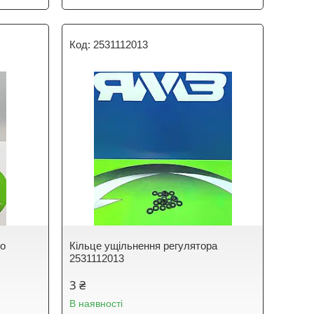
2531112013
го
Кільце ущільнення регулятора
2531112013
3 ₴
В наявності