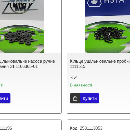
щільнювальне насоса ручне
Кільце ущільнювальне пробк
ання 21.1106365-01
1111519
3 ₴
ті
В наявності
пити
Купити
111196
2531113053