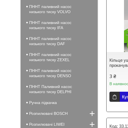
ПННТ паливний насос
низького тиску VOLVO
ПННТ паливний насос
низького тиску IFA
ПННТ паливний насос
низького тиску DAF
ПННТ паливний насос
низького тиску ZEXEL
Кільце у
прокачув
ПННТ паливний насос
3 ₴
низького тиску DENSO
В наявнос
ПННТ Паливний насос
низького тиску DELPHI
Ку
Ручна підкачка
Розпилювачі BOSCH
Розпилювачі LIWEI
33.1