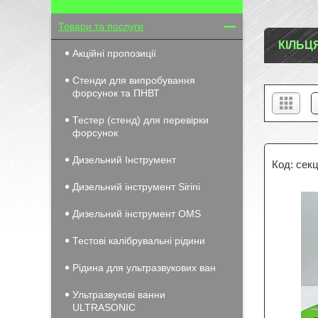
Товари та послуги
КІЛЬЦ
Акційні пропозиції
Стенди для випробування
форсунок та ПНВТ
Тестер (стенд) для перевірки
форсунок
Дизельний Інструмент
сек
Дизельний інструмент Sirini
Дизельний інструмент OMS
Тестові калібрувальні рідини
Рідина для ультразвукових ван
Ультразвукові ванни
ULTRASONIC