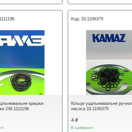
1111196
33.1106379
щільнювальне кришки
Кільце ущільнювальне ручно
ка 236.1111196
насоса 33.1106379
4 ₴
ті
В наявності