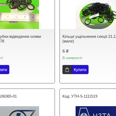
рубки відведення оливи
Кільце ущільнення секції 21.1
578
(мале)
6 ₴
ті
В наявності
пити
Купити
106365-01
УТН-5-1111519