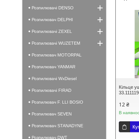
Розпилювачі DENSO
Розпилювач DELPHI
Розпилювачі ZEXEL
Розпилювачі WUZETEM
Розпилювач MOTORPAL
Розпилювач YANMAR
Розпилювачі WxDiesel
Кільце у
Розпилювачі FIRAD
33.11111
Розпилювач F. LLI BOSIO
12 ₴
В наявнос
Розпилювач SEVEN
Розпилювач STANADYNE
Ку
Розпилювач DWT