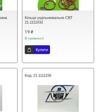
пана
Кільце ущільнювальне СВТ
21.1111032
19 ₴
В наявності
Купити
21.1111156