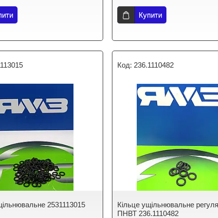
пити
Купити
1113015
236.1110482
щільнювальне 2531113015
Кільце ущільнювальне регул
ПНВТ 236.1110482