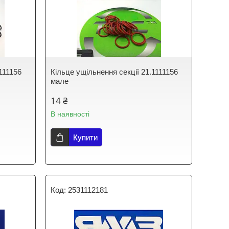
111156
Кільце ущільнення секції 21.1111156
мале
14 ₴
В наявності
Купити
2531112181