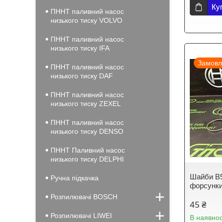
Ку
ПННТ паливний насос
низького тиску VOLVO
ПННТ паливний насос
низького тиску IFA
Замовл
ПННТ паливний насос
низького тиску DAF
ПННТ паливний насос
низького тиску ZEXEL
ПННТ паливний насос
низького тиску DENSO
ПННТ Паливний насос
низького тиску DELPHI
Шайби B5
Ручна підкачка
форсунки
Розпилювачі BOSCH
45 ₴
Розпилювачі LIWEI
В наявнос