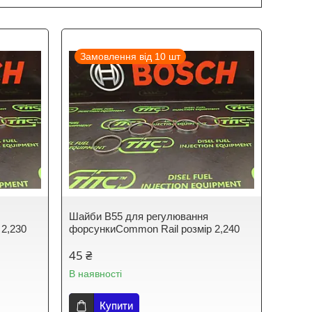
Замовлення від 10 шт
Шайби B55 для регулювання
 2,230
форсункиCommon Rail розмір 2,240
45 ₴
В наявності
Купити