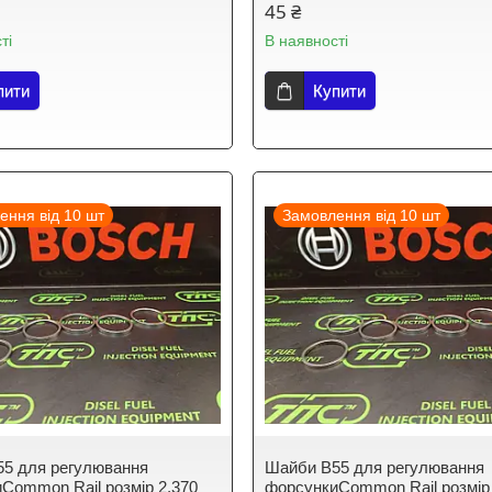
45 ₴
ті
В наявності
пити
Купити
ення від 10 шт
Замовлення від 10 шт
5 для регулювання
Шайби B55 для регулювання
Common Rail розмір 2,370
форсункиCommon Rail розмір