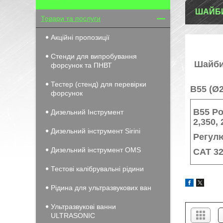
ШАЙБИ
Товари та послуги
Акційні пропозиції
Стенди для випробування
Шайби
форсунок та ПНВТ
Тестер (стенд) для перевірки
B55 (Ø2
форсунок
B55 Ро
Дизельний Інструмент
2,350, 
Дизельний інструмент Sirini
Регул
Дизельний інструмент OMS
CAT 32
Тестові калібрувальні рідини
Рідина для ультразвукових ван
Ультразвукові ванни
ULTRASONIC