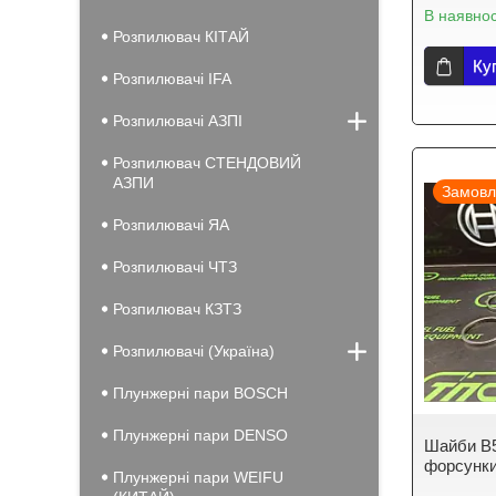
В наявнос
Розпилювач КІТАЙ
Ку
Розпилювачі IFA
Розпилювачі АЗПІ
Розпилювач СТЕНДОВИЙ
АЗПИ
Замовл
Розпилювачі ЯА
Розпилювачі ЧТЗ
Розпилювач КЗТЗ
Розпилювачі (Україна)
Плунжерні пари BOSCH
Плунжерні пари DENSO
Шайби B5
форсунки
Плунжерні пари WEIFU