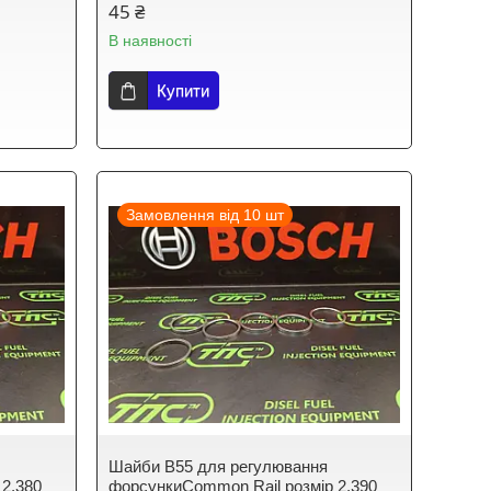
45 ₴
В наявності
Купити
Замовлення від 10 шт
Шайби B55 для регулювання
 2,380
форсункиCommon Rail розмір 2,390