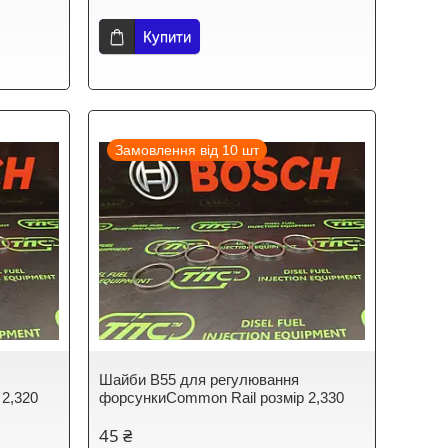
Купити
Замовлення від 10 шт
Шайби B55 для регулювання
 2,320
форсункиCommon Rail розмір 2,330
45 ₴