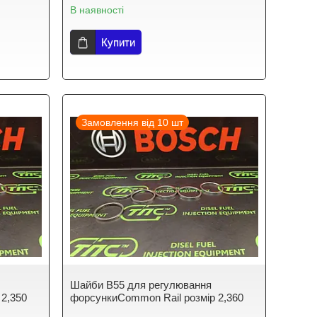
В наявності
Купити
Замовлення від 10 шт
Шайби B55 для регулювання
 2,350
форсункиCommon Rail розмір 2,360