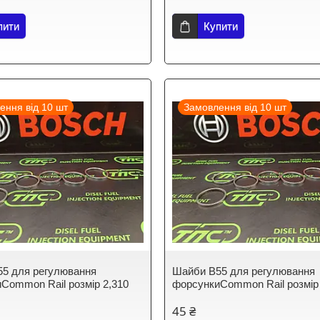
пити
Купити
ення від 10 шт
Замовлення від 10 шт
5 для регулювання
Шайби B55 для регулювання
Common Rail розмір 2,310
форсункиCommon Rail розмір
45 ₴