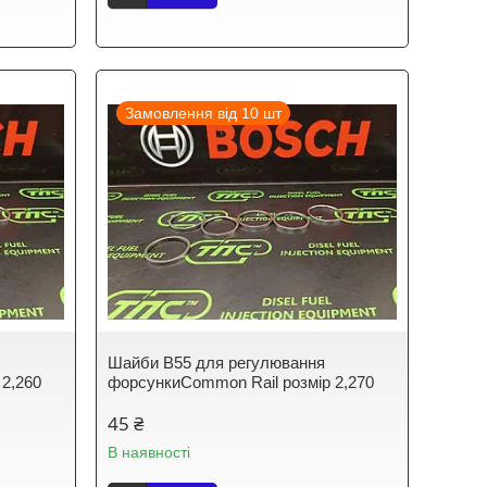
Замовлення від 10 шт
Шайби B55 для регулювання
 2,260
форсункиCommon Rail розмір 2,270
45 ₴
В наявності