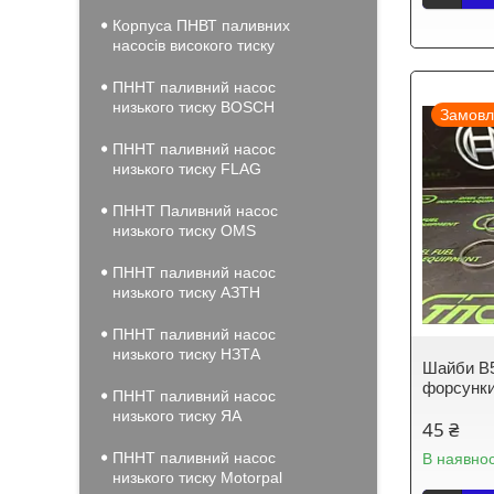
Корпуса ПНВТ паливних
насосів високого тиску
ПННТ паливний насос
низького тиску BOSCH
Замовл
ПННТ паливний насос
низького тиску FLAG
ПННТ Паливний насос
низького тиску OMS
ПННТ паливний насос
низького тиску АЗТН
ПННТ паливний насос
низького тиску НЗТА
Шайби B5
форсунки
ПННТ паливний насос
низького тиску ЯА
45 ₴
ПННТ паливний насос
В наявнос
низького тиску Motorpal