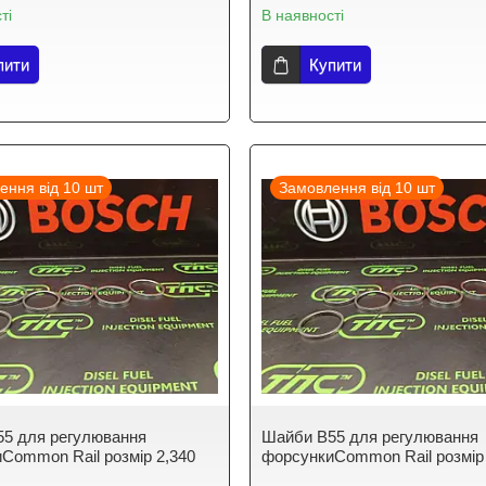
ті
В наявності
пити
Купити
ення від 10 шт
Замовлення від 10 шт
5 для регулювання
Шайби B55 для регулювання
Common Rail розмір 2,340
форсункиCommon Rail розмір