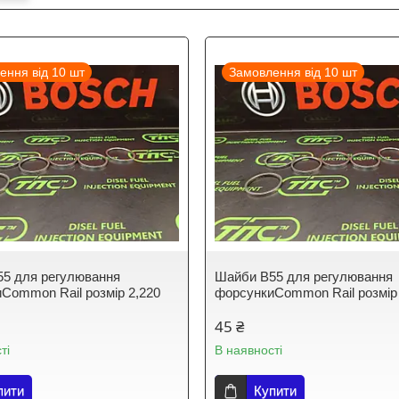
ення від 10 шт
Замовлення від 10 шт
5 для регулювання
Шайби B55 для регулювання
Common Rail розмір 2,220
форсункиCommon Rail розмір
45 ₴
ті
В наявності
пити
Купити