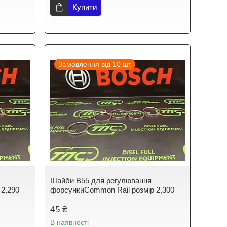
Купити
Замовлення від 10 шт
Шайби B55 для регулювання
 2,290
форсункиCommon Rail розмір 2,300
45 ₴
В наявності