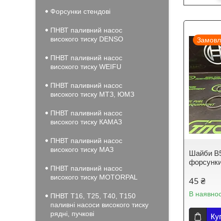
Форсунки стендові
ПНВТ паливний насос
високого тиску DENSO
Замовл
ПНВТ паливний насос
високого тиску WEIFU
ПНВТ паливний насос
високого тиску МТЗ, ЮМЗ
ПНВТ паливний насос
високого тиску КАМАЗ
ПНВТ паливний насос
високого тиску МАЗ
Шайби B5
форсунки
ПНВТ паливний насос
високого тиску MOTORPAL
45 ₴
В наявнос
ПНВТ Т16, Т25, Т40, Т150
паливні насоси високого тиску
рядні, пучкові
Ку