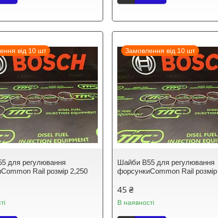
ення від 10 шт
Замовлення від 10 шт
5 для регулювання
Шайби B55 для регулювання
Common Rail розмір 2,250
форсункиCommon Rail розмір
45 ₴
ті
В наявності