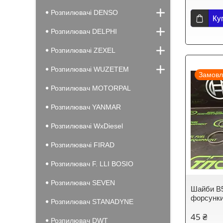
Розпилювачі DENSO
Ку
Розпилювач DELPHI
Розпилювачі ZEXEL
Розпилювачі WUZETEM
Замовл
Розпилювач MOTORPAL
Розпилювач YANMAR
Розпилювачі WxDiesel
Розпилювачі FIRAD
Розпилювач F. LLI BOSIO
Розпилювач SEVEN
Шайби B5
форсунки
Розпилювач STANADYNE
45 ₴
Розпилювач DWT