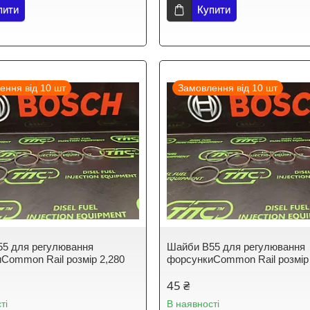
пити
Купити
ення від 10 шт
Замовлення від 10 шт
5 для регулювання
Шайби B55 для регулювання
Common Rail розмір 2,280
форсункиCommon Rail розмір
45 ₴
ті
В наявності