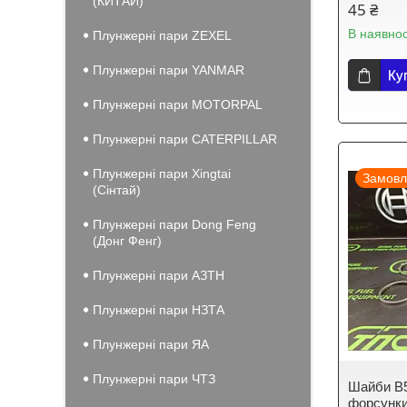
(КИТАЙ)
45 ₴
В наявнос
Плунжерні пари ZEXEL
Плунжерні пари YANMAR
Ку
Плунжерні пари MOTORPAL
Плунжерні пари CATERPILLAR
Плунжерні пари Xingtai
Замовл
(Сінтай)
Плунжерні пари Dong Feng
(Донг Фенг)
Плунжерні пари АЗТН
Плунжерні пари НЗТА
Плунжерні пари ЯА
Плунжерні пари ЧТЗ
Шайби B5
форсунки