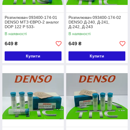
Розпилювач 093400-174-01
Розпилювач 093400-174-02
DENSO МТЗ ЄВРО-2 аналог
DENSO Д-240, Д-241,
DOP 122 P 533-
Д-242, Д-243
3827, 174.1112110-1.01
аналоги 174.1112110-1.02,
В наявності
В наявності
DOP 122 P933-3827
649
649
₴
₴
Купити
Купити