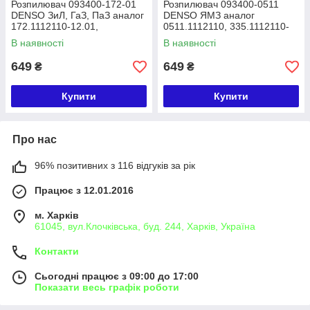
Розпилювач 093400-172-01
Розпилювач 093400-0511
DENSO ЗиЛ, ГаЗ, ПаЗ аналог
DENSO ЯМЗ аналог
172.1112110-12.01,
0511.1112110, 335.1112110-
335.1112110-120, DOP 140 P
50
В наявності
В наявності
529-3824
649
649
₴
₴
Купити
Купити
Про нас
96% позитивних з 116 відгуків за рік
Працює з 12.01.2016
м. Харків
61045, вул.Клочківська, буд. 244, Харків, Україна
Контакти
Сьогодні працює з 09:00 до 17:00
Показати весь графік роботи