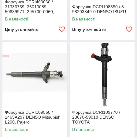
Форсунка DCRI400060 /
31336769, 36010089,
Форсунка DCRI108350 / 8-
50689971, 295700-0060,
98203849-0 DENSO ISUZU
260100-8030 DENSO Volvo
В наявності
В наявності
Ціну уточнюйте
Ціну уточнюйте
Форсунка DCRI109560 /
Форсунка DCRI109770 /
1465A297 DENSO Mitsubishi:
23670-59018 DENSO
L200, Pajero
TOYOTA
В наявності
В наявності