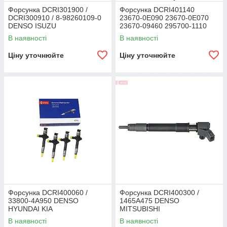
Форсунка DCRI301900 /
Форсунка DCRI401140
DCRI300910 / 8-98260109-0
23670-0E090 23670-0E070
DENSO ISUZU
23670-09460 295700-1110
295700-1140 DENSO
В наявності
В наявності
TOYOTA HILUX
Ціну уточнюйте
Ціну уточнюйте
Форсунка DCRI400060 /
Форсунка DCRI400300 /
33800-4A950 DENSO
1465A475 DENSO
HYUNDAI KIA
MITSUBISHI
В наявності
В наявності