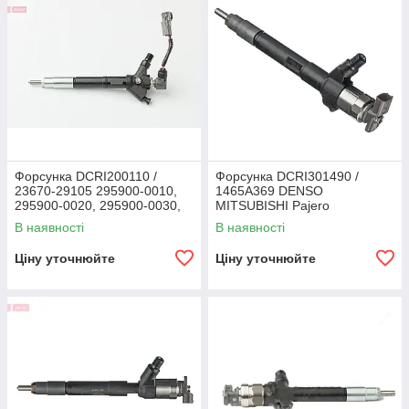
Форсунка DCRI200110 /
Форсунка DCRI301490 /
23670-29105 295900-0010,
1465A369 DENSO
295900-0020, 295900-0030,
MITSUBISHI Pajero
295900-0100, 23670-26011
В наявності
В наявності
DENSO TOYOTA, LEXUS,
D4D
Ціну уточнюйте
Ціну уточнюйте