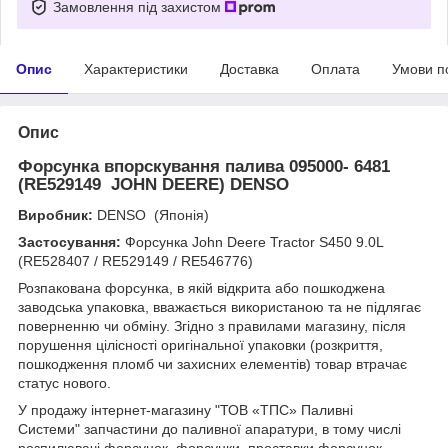
Замовлення під захистом
Опис
Характеристики
Доставка
Оплата
Умови п
Опис
Форсунка впорскування палива 095000- 6481
(RE529149 JOHN DEERE) DENSO
Виробник:
DENSO (Японія)
Застосування:
Форсунка John Deere Tractor S450 9.0L
(RE528407 / RE529149 / RE546776)
Розпакована форсунка, в якій відкрита або пошкоджена
заводська упаковка, вважається використаною та не підлягає
поверненню чи обміну. Згідно з правилами магазину, після
порушення цілісності оригінальної упаковки (розкриття,
пошкодження пломб чи захисних елементів) товар втрачає
статус нового.
У продажу інтернет-магазину "ТОВ «ТПС» Паливні
Системи" запчастини до паливної апаратури, в тому числі
розпилювачі форсунок, форсунки, проставки форсунок