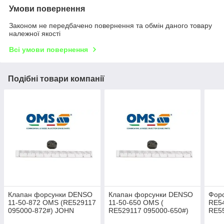
Умови повернення
Законом не передбачено повернення та обмін даного товару
належної якості
Всі умови повернення
Подібні товари компанії
Клапан форсунки DENSO
Клапан форсунки DENSO
Форс
11-50-872 OMS (RE529117
11-50-650 OMS (
RE54
095000-872#) JOHN
RE529117 095000-650#)
RE55
DEERE Tractor 4045T
JOHN DEERE Tractor
DZ1