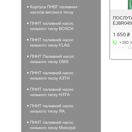
Корпуса ПНВТ паливних
насосів високого тиску
ПОСЛУГА
EJBR045
ПННТ паливний насос
низького тиску BOSCH
1 650 ₴
ПННТ паливний насос
+380 (
низького тиску FLAG
О
ПННТ Паливний насос
низького тиску OMS
ПННТ паливний насос
низького тиску АЗТН
ПННТ паливний насос
низького тиску НЗТА
ПННТ паливний насос
низького тиску ЯА
ПННТ паливний насос
низького тиску Motorpal