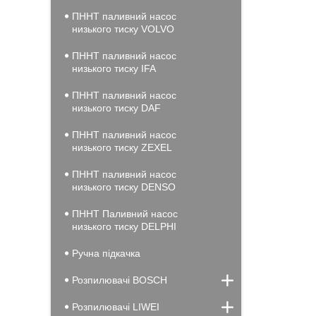
ПННТ паливний насос
низького тиску VOLVO
ПННТ паливний насос
низького тиску IFA
ПННТ паливний насос
низького тиску DAF
ПННТ паливний насос
низького тиску ZEXEL
ПННТ паливний насос
низького тиску DENSO
ПННТ Паливний насос
низького тиску DELPHI
Ручна підкачка
Розпилювачі BOSCH
Розпилювачі LIWEI