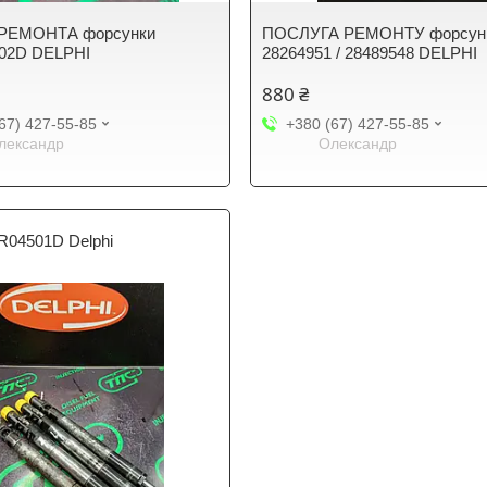
РЕМОНТА форсунки
ПОСЛУГА РЕМОНТУ форсун
02D DELPHI
28264951 / 28489548 DELPHI
880 ₴
67) 427-55-85
+380 (67) 427-55-85
лександр
Олександр
R04501D Delphi