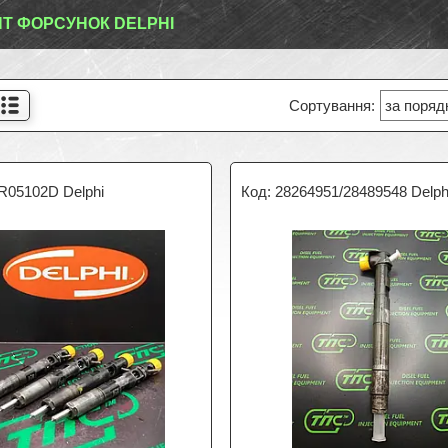
Т ФОРСУНОК DELPHI
R05102D Delphi
28264951/28489548 Delph