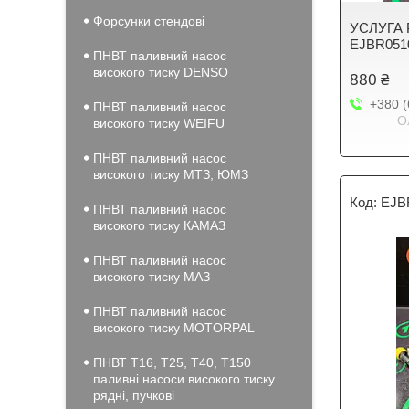
Форсунки стендові
УСЛУГА 
EJBR051
ПНВТ паливний насос
високого тиску DENSO
880 ₴
+380 (
ПНВТ паливний насос
О
високого тиску WEIFU
ПНВТ паливний насос
високого тиску МТЗ, ЮМЗ
EJB
ПНВТ паливний насос
високого тиску КАМАЗ
ПНВТ паливний насос
високого тиску МАЗ
ПНВТ паливний насос
високого тиску MOTORPAL
ПНВТ Т16, Т25, Т40, Т150
паливні насоси високого тиску
рядні, пучкові