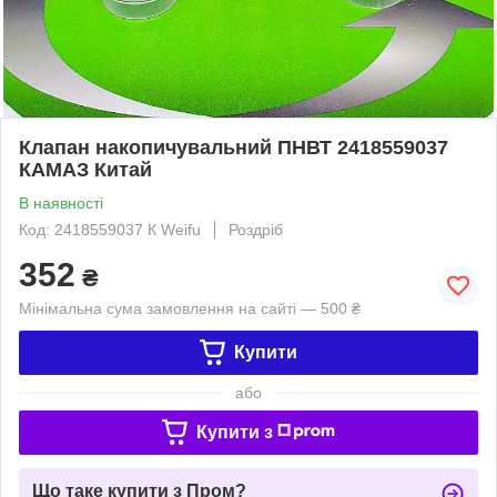
Клапан накопичувальний ПНВТ 2418559037
КАМАЗ Китай
В наявності
Код: 2418559037 К Weifu
Роздріб
352
₴
Мінімальна сума замовлення на сайті — 500 ₴
Купити
або
Купити з
Що таке купити з Пром?