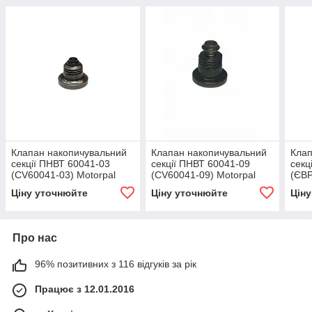
Клапан накопичувальний
Клапан накопичувальний
Клап
секції ПНВТ 60041-03
секції ПНВТ 60041-09
секц
(CV60041-03) Motorpal
(CV60041-09) Motorpal
(ЄВР
Оригінал Tatra, Liaz, E-
Оригінал
Ориг
Ціну уточнюйте
Ціну уточнюйте
Цін
516, E-517 (8VD)
Про нас
96% позитивних з 116 відгуків за рік
Працює з 12.01.2016