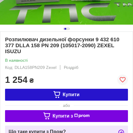
Розпилювач дизельної форсунки 9 432 610
377 DLLA 158 PN 209 (105017-2090) ZEXEL
ISUZU
В наявності
Код: DLLA158PN209 Zexel
Роздріб
1 254
₴
Купити
або
Купити з
Що таке купити з Пром?