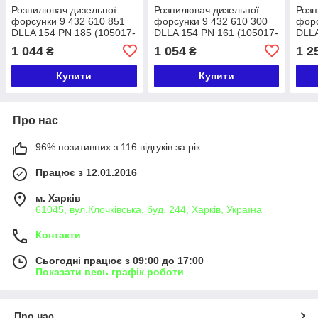
Розпилювач дизельної
Розпилювач дизельної
Розп
форсунки 9 432 610 851
форсунки 9 432 610 300
форс
DLLA 154 PN 185 (105017-
DLLA 154 PN 161 (105017-
DLLA
1850) ZEXEL ISUZU
1610) ZEXEL ISUZU
0181
1 044
1 054
1 2
₴
₴
Купити
Купити
Про нас
96% позитивних з 116 відгуків за рік
Працює з 12.01.2016
м. Харків
61045, вул.Клочківська, буд. 244, Харків, Україна
Контакти
Сьогодні працює з 09:00 до 17:00
Показати весь графік роботи
Про нас