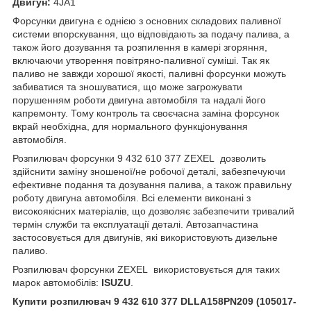
Двигун:
4JA1
Форсунки двигуна є однією з основних складових паливної
системи впорскування, що відповідають за подачу палива, а
також його дозування та розпилення в камері згоряння,
включаючи утворення повітряно-паливної суміші. Так як
паливо не завжди хорошої якості, паливні форсунки можуть
забиватися та зношуватися, що може загрожувати
порушенням роботи двигуна автомобіля та надалі його
капремонту. Тому контроль та своєчасна заміна форсунок
вкрай необхідна, для нормального функціонування
автомобіля.
Розпилювач форсунки 9 432 610 377 ZEXEL дозволить
здійснити заміну зношеної/не робочої деталі, забезпечуючи
ефективне подання та дозування палива, а також правильну
роботу двигуна автомобіля. Всі елементи виконані з
високоякісних матеріалів, що дозволяє забезпечити тривалий
термін служби та експлуатації деталі. Автозапчастина
застосовується для двигунів, які використовують дизельне
паливо.
Розпилювач форсунки ZEXEL використовується для таких
марок автомобілів:
ISUZU
.
Купити розпилювач 9 432 610 377 DLLA158PN209 (105017-