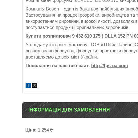
Розпилювач форсунки ZEXEL 9 432 610 175 викорис
Компанія Bosch – один із багатьох найбільших виро
Застосування на процесі розробки, виробництва та т
використанням сировини, високої якості, дозволяю ви
поступається продукції оригінальних виробників.
Купити розпилювач 9 432 610 175 ( DLLA 152 PN 
У продажу інтернет-магазину "ТОВ «ТПС» Паливні Си
розпилювачі форсунок, форсунки, проставки форсуно
доставляємо до всіх міст України.
Посилання на наш веб-сайт:
http://tps-ua.com
ІНФОРМАЦІЯ ДЛЯ ЗАМОВЛЕННЯ
Ціна:
1 254 ₴