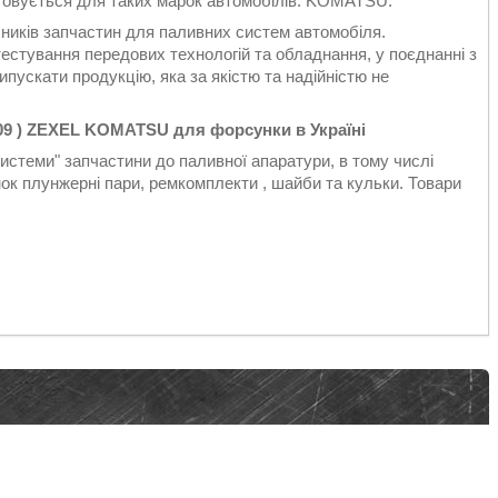
товується для таких марок автомобілів: KOMATSU.
бників запчастин для паливних систем автомобіля.
естування передових технологій та обладнання, у поєднанні з
пускати продукцію, яка за якістю та надійністю не
009 ) ZEXEL KOMATSU для форсунки в Україні
стеми" запчастини до паливної апаратури, в тому числі
к плунжерні пари, ремкомплекти , шайби та кульки. Товари