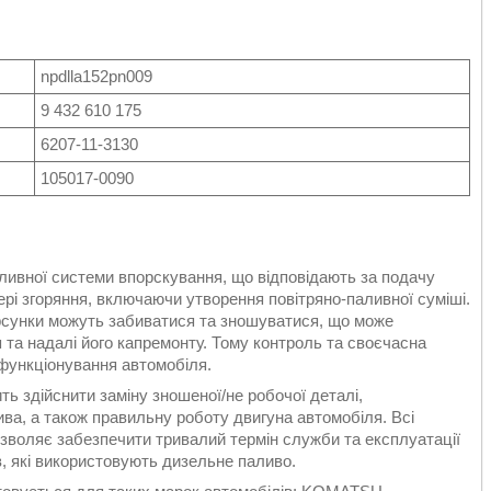
npdlla152pn009
9 432 610 175
6207-11-3130
105017-0090
ливної системи впорскування, що відповідають за подачу
ері згоряння, включаючи утворення повітряно-паливної суміші.
орсунки можуть забиватися та зношуватися, що може
та надалі його капремонту. Тому контроль та своєчасна
функціонування автомобіля.
 здійснити заміну зношеної/не робочої деталі,
а, а також правильну роботу двигуна автомобіля. Всі
озволяє забезпечити тривалий термін служби та експлуатації
, які використовують дизельне паливо.