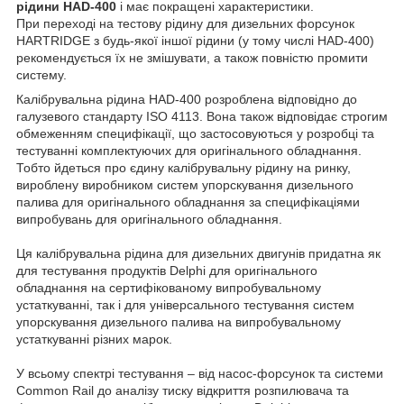
рідини HAD-400
і має покращені характеристики.
При переході на тестову рідину для дизельних форсунок
HARTRIDGE з будь-якої іншої рідини (у тому числі HAD-400)
рекомендується їх не змішувати, а також повністю промити
систему.
Калібрувальна рідина HAD-400 розроблена відповідно до
галузевого стандарту ISO 4113. Вона також відповідає строгим
обмеженням специфікації, що застосовуються у розробці та
тестуванні комплектуючих для оригінального обладнання.
Тобто йдеться про єдину калібрувальну рідину на ринку,
вироблену виробником систем упорскування дизельного
палива для оригінального обладнання за специфікаціями
випробувань для оригінального обладнання.
Ця калібрувальна рідина для дизельних двигунів придатна як
для тестування продуктів Delphi для оригінального
обладнання на сертифікованому випробувальному
устаткуванні, так і для універсального тестування систем
упорскування дизельного палива на випробувальному
устаткуванні різних марок.
У всьому спектрі тестування – від насос-форсунок та системи
Common Rail до аналізу тиску відкриття розпилювача та