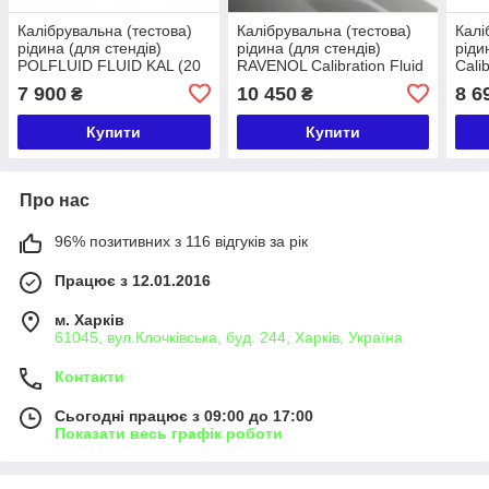
Калібрувальна (тестова)
Калібрувальна (тестова)
Калі
рідина (для стендів)
рідина (для стендів)
ріди
POLFLUID FLUID KAL (20
RAVENOL Calibration Fluid
Cali
л)
(20л)
7 900
10 450
8 6
₴
₴
Купити
Купити
Про нас
96% позитивних з 116 відгуків за рік
Працює з 12.01.2016
м. Харків
61045, вул.Клочківська, буд. 244, Харків, Україна
Контакти
Сьогодні працює з 09:00 до 17:00
Показати весь графік роботи