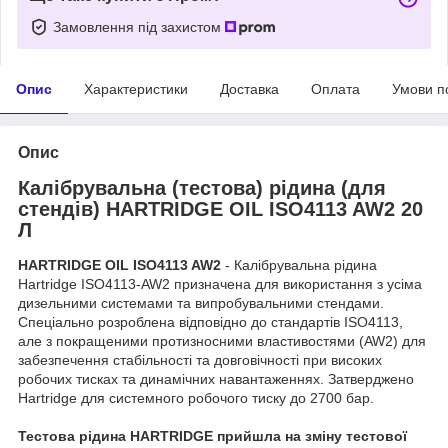
Замовлення під захистом
Опис
Характеристики
Доставка
Оплата
Умови п
Опис
Калібрувальна (тестова) рідина (для
стендів) HARTRIDGE OIL ISO4113 AW2 20
Л
HARTRIDGE OIL ISO4113 AW2
- Калібрувальна рідина
Hartridge ISO4113-AW2 призначена для використання з усіма
дизельними системами та випробувальними стендами.
Спеціально розроблена відповідно до стандартів ISO4113,
але з покращеними протизносними властивостями (AW2) для
забезпечення стабільності та довговічності при високих
робочих тисках та динамічних навантаженнях. Затверджено
Hartridge для системного робочого тиску до 2700 бар.
Тестова рідина HARTRIDGE прийшла на зміну тестової