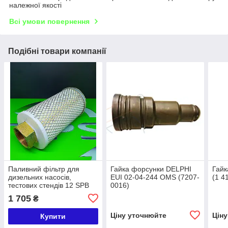
належної якості
Всі умови повернення
Подібні товари компанії
Паливний фільтр для
Гайка форсунки DELPHI
Гайк
дизельних насосів,
EUI 02-04-244 OMS (7207-
(1 4
тестових стендів 12 SPB
0016)
(45 мм × 20.5 мм)
1 705
₴
Ціну уточнюйте
Цін
Купити