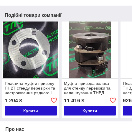
Подібні товари компанії
Пластина муфти приводу
Муфта привода велика
Плас
ПНВТ стенду перевірки та
для стенду перевірки та
ТНВД
настроювання рядного і
налаштування ТНВД
наст
розподільного типу 12PSB
12PSB 50 мм (довжина 13
розп
1 204
11 416
926
₴
₴
см, d муфти — 13,5 см)
Купити
Купити
Про нас