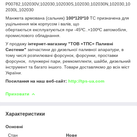
P00782,102030V,102030,102030S,102030,102030N,102030,10
2030L,102030
Манжета армована (сальник)
100*120*10
ТС призначена для
ущільнення між корпусом і валів, що
обертаються експлуатуються при -45ºC..+100ºC автомобіля,
промислового обладнання.
У продажу
інтернет-магазину "ТОВ «ТПС» Паливні
Системи"
запчастини до дизельної паливної апаратури, в
тому числі розпилювачі форсунок, форсунки, проставки
форсунок, плунжерні пари, ремкомплекти, шайби, дизельний
інструмент та багато іншого. Товари доставляємо до всіх міст
України.
Посилання на наш веб-сайт:
http://tps-ua.com
Приховати
Характеристики
Основні
Стан
Нове