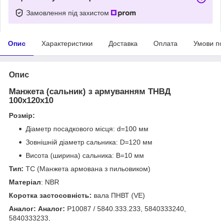
Замовлення під захистом
Опис
Характеристики
Доставка
Оплата
Умови п
Опис
Манжета (сальник) з армуванням ТНВД
100х120х10
Розмір:
Діаметр посадкового місця: d=100 мм
Зовнішній діаметр сальника: D=120 мм
Висота (ширина) сальника: B=10 мм
Тип:
TC (Манжета армована з пильовиком)
Матеріал
: NBR
Коротка застосовність:
вала ПНВТ (VE)
Аналог:
Аналог:
P10087 / 5840.333.233, 5840333240,
5840333233,