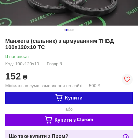
Манжета (сальник) з армуванням ТНВД
100х120х10 TC
В наявності
Код: 100х120х10
Роздріб
152
₴
Мінімальна сума замовлення на сайті — 500 ₴
Купити
або
Купити з
Що таке купити з Пром?