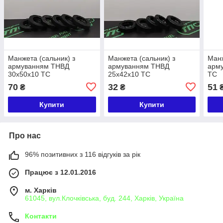
Манжета (сальник) з
Манжета (сальник) з
Манж
армуванням ТНВД
армуванням ТНВД
арм
30х50х10 TC
25х42х10 TC
TC
70
32
51
₴
₴
Купити
Купити
Про нас
96% позитивних з 116 відгуків за рік
Працює з 12.01.2016
м. Харків
61045, вул.Клочківська, буд. 244, Харків, Україна
Контакти