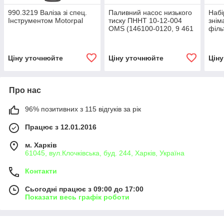
990.3219 Валіза зі спец.
Паливний насос низького
Набі
Інструментом Motorpal
тиску ПННТ 10-12-004
знім
OMS (146100-0120, 9 461
філь
610 089) 20 мм для
063
насосу VE ZEXEL
Ціну уточнюйте
Ціну уточнюйте
Цін
Про нас
96% позитивних з 115 відгуків за рік
Працює з 12.01.2016
м. Харків
61045, вул.Клочківська, буд. 244, Харків, Україна
Контакти
Сьогодні працює з 09:00 до 17:00
Показати весь графік роботи