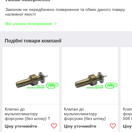
Законом не передбачено повернення та обмін даного товару
належної якості
Всі умови повернення
Подібні товари компанії
Клапан до
Клапан до
Клап
мультипликатору
мультипликатору
форс
форсунки (без штоку) Т
форсунки (без штоку)
508
201 BOSCH (F00VC45200)
Т519 BOSCH
F00
Ціну уточнюйте
Ціну уточнюйте
Цін
FIAT, LANCIA, JEEP, OPEL,
(F00VC01502)
Volk