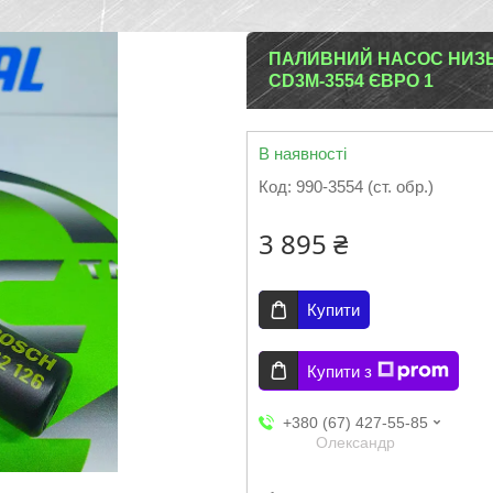
ПАЛИВНИЙ НАСОС НИЗЬК
CD3M-3554 ЄВРО 1
В наявності
Код:
990-3554 (ст. обр.)
3 895 ₴
Купити
Купити з
+380 (67) 427-55-85
Олександр