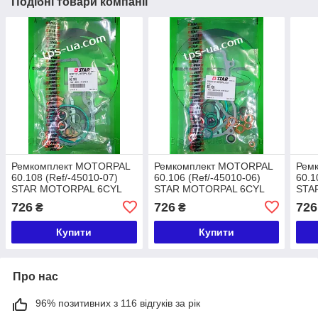
Подібні товари компанії
Ремкомплект MOTORPAL
Ремкомплект MOTORPAL
Рем
60.108 (Ref/-45010-07)
60.106 (Ref/-45010-06)
60.1
STAR MOTORPAL 6CYL
STAR MOTORPAL 6CYL
STA
СВД 68-71
на СВД 41
СВД
726
726
726
₴
₴
Купити
Купити
Про нас
96% позитивних з 116 відгуків за рік