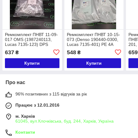
Ремкомплект ПНВТ 11-09-
Ремкомплект ПНВТ 10-15-
Ремк
017 OMS (1987240113,
073 (Denso 190440-0300,
ПНВТ
Lucas 7135-123) DPS
Lucas 7135-401) PE 4A
201,
OMS ITALY
PE(S
637
548
659
₴
₴
OMS
Купити
Купити
Про нас
96% позитивних з 115 відгуків за рік
Працює з 12.01.2016
м. Харків
61045, вул.Клочківська, буд. 244, Харків, Україна
Контакти