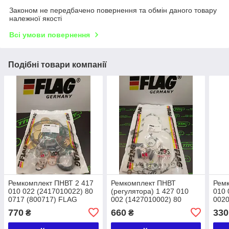
Законом не передбачено повернення та обмін даного товару
належної якості
Всі умови повернення
Подібні товари компанії
Ремкомплект ПНВТ 2 417
Ремкомплект ПНВТ
Ремк
010 022 (2417010022) 80
(регулятора) 1 427 010
010 
0717 (800717) FLAG
002 (1427010002) 80
0020
КАМАЗ ЄВРО
0230(80 0230) FLAG
770
660
330
₴
₴