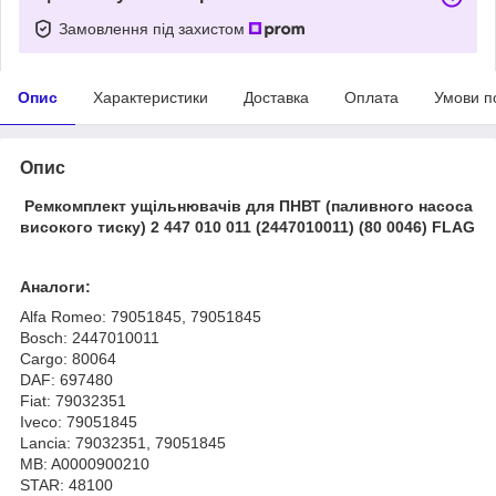
Замовлення під захистом
Опис
Характеристики
Доставка
Оплата
Умови п
Опис
Ремкомплект ущільнювачів для ПНВТ (паливного насоса
високого тиску) 2 447 010 011 (2447010011) (80 0046) FLAG
Аналоги:
Alfa Romeo: 79051845, 79051845
Bosch: 2447010011
Cargo: 80064
DAF: 697480
Fiat: 79032351
Iveco: 79051845
Lancia: 79032351, 79051845
MB: A0000900210
STAR: 48100