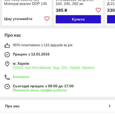
Motorpal аналог DOP 135
244, 245, 260 ан
Д-21
S 333-4162, 6А1-20с2-16
176.1112110-50,
135 
385
330
₴
(16) , 33.1112110-260
39.1112110-05, DOP 122 S
33.1
531-4167
Ціну уточнюйте
Купити
Про нас
96% позитивних з 116 відгуків за рік
Працює з 12.01.2016
м. Харків
61045, вул.Клочківська, буд. 244, Харків, Україна
Контакти
Сьогодні працює з 09:00 до 17:00
Показати весь графік роботи
Про нас