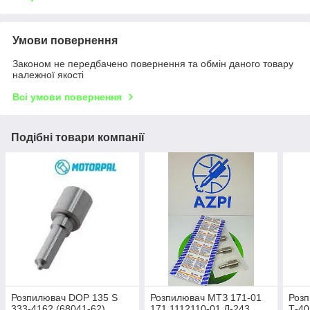
Умови повернення
Законом не передбачено повернення та обмін даного товару
належної якості
Всі умови повернення
Подібні товари компанії
Розпилювач DOP 135 S
Розпилювач МТЗ 171-01
Розп
333-4162 (68041-62)
171.1112110-01 Д-243,
Т-40