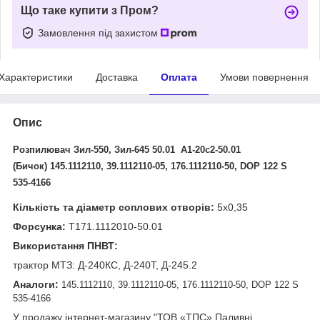
Що таке купити з Пром?
Замовлення під захистом
Характеристики
Доставка
Оплата
Умови повернення
Опис
Розпилювач
Зил-550, Зил-645 50.01 А1-20с2-50.01
(Бичок) 145.1112110, 39.1112110-05, 176.1112110-50, DOP 122 S
535-4166
Кількість та діаметр соплових отворів:
5х0,35
Форсунка:
Т171.1112010-50.01
Використання ПНВТ:
трактор МТЗ: Д-240КС, Д-240Т, Д-245.2
Аналоги:
145.1112110, 39.1112110-05, 176.1112110-50, DOP 122 S
535-4166
У продажу інтернет-магазину "ТОВ «ТПС» Паливні